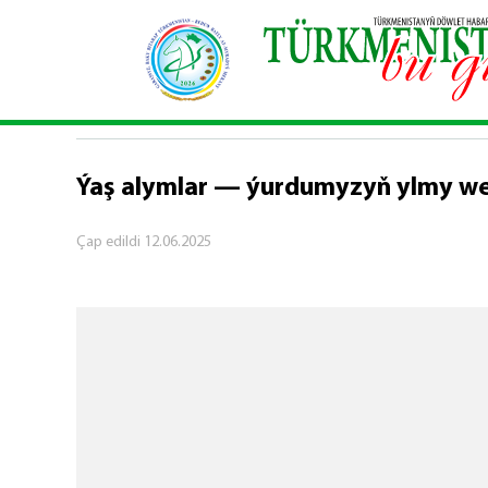
Baş sahypa
\
Jemgyýet
\
Ýaş alymlar — ýurdum
JEMGYÝET
Ýaş alymlar — ýurdumyzyň ylmy we
Çap edildi
12.06.2025