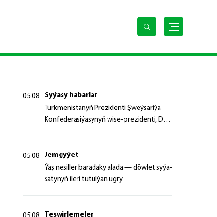
SOŇKY HABARLAR
Syýasy habarlar
05.08
Türk­me­nis­ta­nyň Prezidenti Şweý­sa­ri­ýa
Kon­fe­de­ra­si­ýa­sy­nyň wi­se-prezidenti, Da­
şa­ry iş­ler fe­de­ral de­par­ta­men­ti­niň baş­ly­
gy­ny ka­bul et­di
Jemgyýet
05.08
Ýaş ne­sil­ler ba­ra­da­ky ala­da — döw­let sy­ýa­
sa­ty­nyň ile­ri tu­tul­ýan ug­ry
Teswirlemeler
05.08