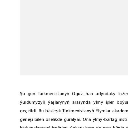
Şu gün Türkmenistanyň Oguz han adyndaky Inžener
ýurdumyzyň ýaşlarynyň arasynda ylmy işler boýunç
geçirildi. Bu bäsleşik Türkmenistanyň Ylymlar aka
geňeşi bilen bilelikde guralýar. Oňa ylmy-barlag in