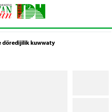
yzyň ylmy we döredijilik kuwwaty
 döredijilik kuwwaty