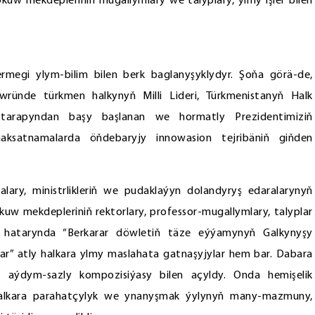
okuw mekdepleriniň mugallymlary we talyplary, ylmy işler bilen
egi ylym-bilim bilen berk baglanyşyklydyr. Şoňa görä-de,
ründe türkmen halkynyň Milli Lideri, Türkmenistanyň Halk
arapyndan başy başlanan we hormatly Prezidentimiziň
maksatnamalarda öňdebaryjy innowasion tejribäniň giňden
ary, ministrlikleriň we pudaklaýyn dolandyryş edaralarynyň
okuw mekdepleriniň rektorlary, professor-mugallymlary, talyplar
 hatarynda “Berkarar döwletiň täze eýýamynyň Galkynyşy
r” atly halkara ylmy maslahata gatnaşyjylar hem bar. Dabara
ren aýdym-sazly kompozisiýasy bilen açyldy. Onda hemişelik
Halkara parahatçylyk we ynanyşmak ýylynyň many-mazmuny,