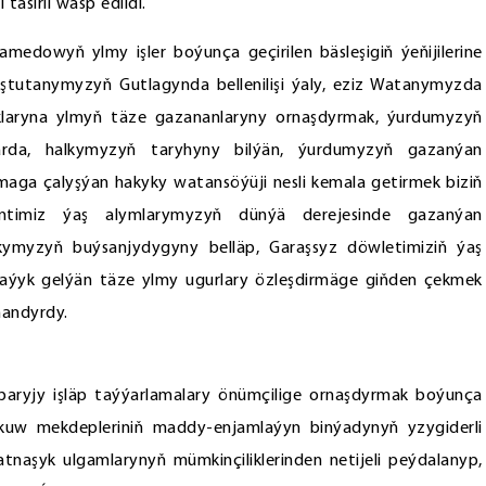
täsirli wasp edildi.
edowyň ylmy işler boýunça geçirilen bäsleşigiň ýeňijilerine
Baştutanymyzyň Gutlagynda bellenilişi ýaly, eziz Watanymyzda
klaryna ylmyň täze gazananlaryny ornaşdyrmak, ýurdumyzyň
rda, halkymyzyň taryhyny bilýän, ýurdumyzyň gazanýan
rmaga çalyşýan hakyky watansöýüji nesli kemala getirmek biziň
entimiz ýaş alymlarymyzyň dünýä derejesinde gazanýan
alkymyzyň buýsanjydygyny belläp, Garaşsyz döwletimiziň ýaş
laýyk gelýän täze ylmy ugurlary özleşdirmäge giňden çekmek
nandyrdy.
baryjy işläp taýýarlamalary önümçilige ornaşdyrmak boýunça
 okuw mekdepleriniň maddy-enjamlaýyn binýadynyň yzygiderli
tnaşyk ulgamlarynyň mümkinçiliklerinden netijeli peýdalanyp,