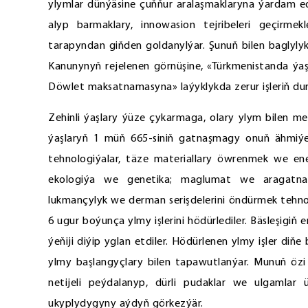
ylymlar dünýäsine çuňňur aralaşmaklaryna ýardam edý
alyp barmaklary, innowasion tejribeleri geçirmekle
tarapyndan giňden goldanylýar. Şunuň bilen baglyly
Kanunynyň rejelenen görnüşine, «Türkmenistanda ýaş
Döwlet maksatnamasyna» laýyklykda zerur işleriň dur
Zehinli ýaşlary ýüze çykarmaga, olary ylym bilen m
ýaşlaryň 1 müň 665-siniň gatnaşmagy onuň ähmiýeti
tehnologiýalar, täze materiallary öwrenmek we ener
ekologiýa we genetika; maglumat we aragatnaşy
lukmançylyk we derman serişdelerini öndürmek tehno
6 ugur boýunça ylmy işlerini hödürlediler. Bäsleşigiň 
ýeňiji diýip yglan etdiler. Hödürlenen ylmy işler di
ylmy başlangyçlary bilen tapawutlanýar. Munuň özi
netijeli peýdalanyp, dürli pudaklar we ulgamlar
ukyplydygyny aýdyň görkezýär.