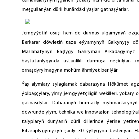
kärhanalarynyň işgärleri, ýokary hem-de orta hünär 
meşgullanýan dürli hünärdäki ýaşlar gatnaşýarlar.
Jemgyýetiň ösüşi hem-de durmuş ulgamynyň özgerm
Berkarar döwletiň täze eýýamynyň Galkynyşy döw
Maslahatynyň Başlygy Gahryman Arkadagymyz t
baştutanlygynda üstünlikli durmuşa geçirilýän 
ornaşdyrylmagyna möhüm ähmiýet berilýär.
Ýaş alymlary sylaglamak dabarasyna Hökümet agzal
ýolbaşçylary, ylmy jemgyýetçiligiň wekilleri, ýokary 
gatnaşdylar. Dabaranyň hormatly myhmanlarynyň
döwründe ylym, tehnika we innowasion tehnologiýala
talyplaryň dünýäniň dürli dillerinde ýerine ýeti
Bitaraplygymyzyň şanly 30 ýyllygyna beslenýän 