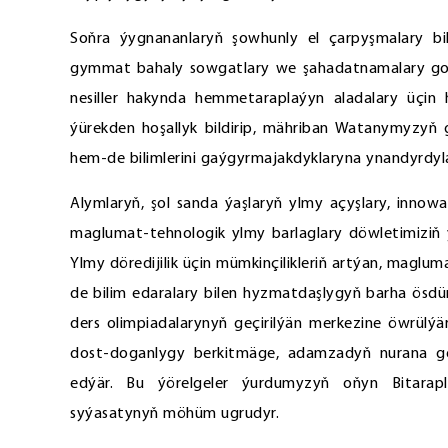
Soňra ýygnananlaryň şowhunly el çarpyşmalary bile
gymmat bahaly sowgatlary we şahadatnamalary gowşu
nesiller hakynda hemmetaraplaýyn aladalary üçi
ýürekden hoşallyk bildirip, mähriban Watanymyzyň gü
hem-de bilimlerini gaýgyrmajakdyklaryna ynandyrdyla
Alymlaryň, şol sanda ýaşlaryň ylmy açyşlary, innowasi
maglumat-tehnologik ylmy barlaglary döwletimizi
Ylmy döredijilik üçin mümkinçilikleriň artýan, maglu
de bilim edaralary bilen hyzmatdaşlygyň barha ösdü
ders olimpiadalarynyň geçirilýän merkezine öwrülýär
dost-doganlygy berkitmäge, adamzadyň nurana gel
edýär. Bu ýörelgeler ýurdumyzyň oňyn Bitarapl
syýasatynyň möhüm ugrudyr.