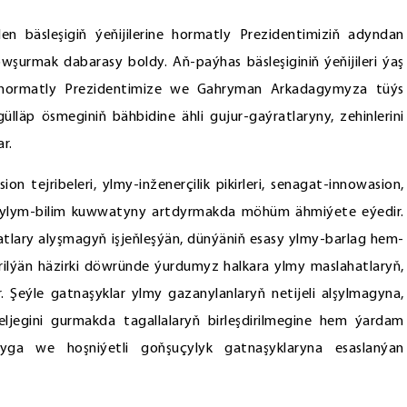
n bäsleşigiň ýeňijilerine hormatly Prezidentimiziň adyndan
rmak dabarasy boldy. Aň-paýhas bäsleşiginiň ýeňijileri ýaş
n hormatly Prezidentimize we Gahryman Arkadagymyza tüýs
lläp ösmeginiň bähbidine ähli gujur-gaýratlaryny, zehinlerini
r.
on tejribeleri, ylmy-inženerçilik pikirleri, senagat-innowasion,
ň ylym-bilim kuwwatyny artdyrmakda möhüm ähmiýete eýedir.
matlary alyşmagyň işjeňleşýän, dünýäniň esasy ylmy-barlag hem-
rilýän häzirki döwründe ýurdumyz halkara ylmy maslahatlaryň,
. Şeýle gatnaşyklar ylmy gazanylanlaryň netijeli alşylmagyna,
jegini gurmakda tagallalaryň birleşdirilmegine hem ýardam
yga we hoşniýetli goňşuçylyk gatnaşyklaryna esaslanýan