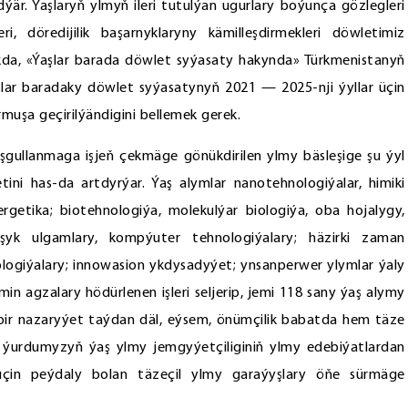
är. Ýaşlaryň ylmyň ileri tutulýan ugurlary boýunça gözlegleri
ri, döredijilik başarnyklaryny kämilleşdirmekleri döwletimiz
kda, «Ýaşlar barada döwlet syýasaty hakynda» Türkmenistanyň
lar baradaky döwlet syýasatynyň 2021 — 2025-nji ýyllar üçin
muşa geçirilýändigini bellemek gerek.
eşgullanmaga işjeň çekmäge gönükdirilen ylmy bäsleşige şu ýyl
ni has-da artdyrýar. Ýaş alymlar nanotehnologiýalar, himiki
getika; biotehnologiýa, molekulýar biologiýa, oba hojalygy,
k ulgamlary, kompýuter tehnologiýalary; häzirki zaman
logiýalary; innowasion ykdysadyýet; ynsanperwer ylymlar ýaly
emin agzalary hödürlenen işleri seljerip, jemi 118 sany ýaş alymy
ňe bir nazaryýet taýdan däl, eýsem, önümçilik babatda hem täze
 ýurdumyzyň ýaş ylmy jemgyýetçiliginiň ylmy edebiýatlardan
 üçin peýdaly bolan täzeçil ylmy garaýyşlary öňe sürmäge