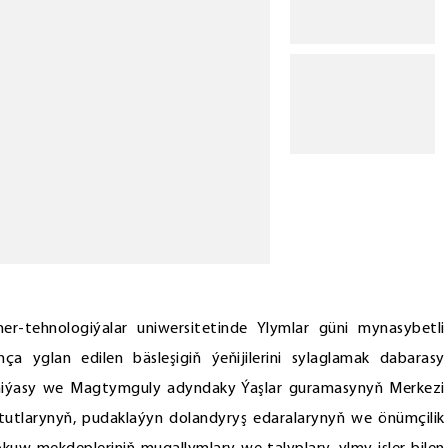
-tehnologiýalar uniwersitetinde Ylymlar güni mynasybetli
a yglan edilen bäsleşigiň ýeňijilerini sylaglamak dabarasy
demiýasy we Magtymguly adyndaky Ýaşlar guramasynyň Merkezi
stitutlarynyň, pudaklaýyn dolandyryş edaralarynyň we önümçilik