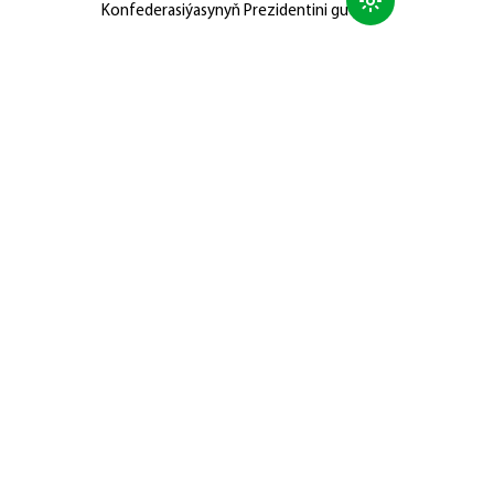
Konfederasiýasynyň Prezidentini gutlady