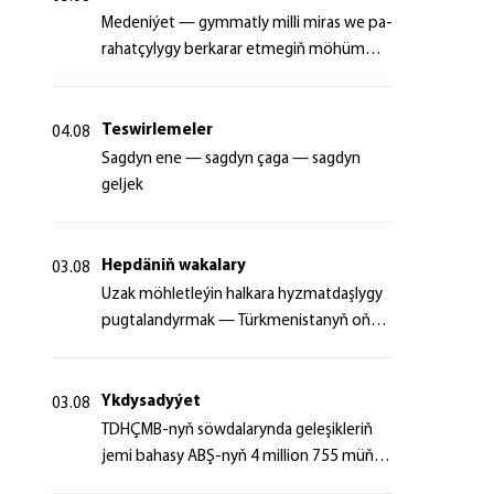
Me­de­ni­ýet — gym­mat­ly milli mi­ras we pa­
ra­hat­çy­ly­gy ber­ka­rar et­me­giň mö­hüm
şer­ti
Teswirlemeler
04.08
Sagdyn ene — sagdyn çaga — sagdyn
geljek
Hepdäniň wakalary
03.08
Uzak möhletleýin halkara hyzmatdaşlygy
pugtalandyrmak — Türkmenistanyň oňyn
başlangyçlarynyň maksady
Ykdysadyýet
03.08
TDHÇMB-nyň söwdalarynda geleşikleriň
jemi bahasy ABŞ-nyň 4 million 755 müň
dollaryndan gowrak boldy