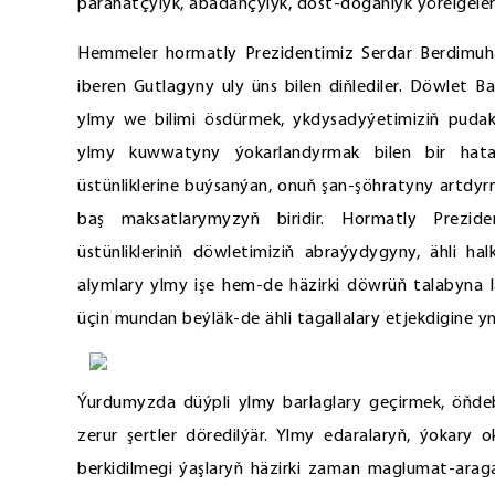
parahatçylyk, abadançylyk, dost-doganlyk ýörelgeleri 
Hemmeler hormatly Prezidentimiz Serdar Berdimuham
iberen Gutlagyny uly üns bilen diňlediler. Döwlet 
ylmy we bilimi ösdürmek, ykdysadyýetimiziň puda
ylmy kuwwatyny ýokarlandyrmak bilen bir hata
üstünliklerine buýsanýan, onuň şan-şöhratyny artdy
baş maksatlarymyzyň biridir. Hormatly Prezid
üstünlikleriniň döwletimiziň abraýydygyny, ähli h
alymlary ylmy işe hem-de häzirki döwrüň talabyna 
üçin mundan beýläk-de ähli tagallalary etjekdigine y
Ýurdumyzda düýpli ylmy barlaglary geçirmek, öňde
zerur şertler döredilýär. Ylmy edaralaryň, ýokary
berkidilmegi ýaşlaryň häzirki zaman maglumat-araga