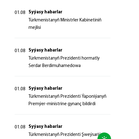
Syýasy habarlar
01.08
Türkmenistanyň Ministrler Kabinetiniň
mejlisi
Syýasy habarlar
01.08
Türkmenistanyň Prezidenti hormatly
Serdar Berdimuhamedowa
Syýasy habarlar
01.08
Türkmenistanyň Prezidenti Ýaponiýanyň
Premýer-ministrine gynanç bildirdi
Syýasy habarlar
01.08
Türkmenistanyň Prezidenti Şweýsariýa