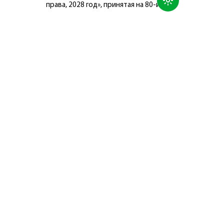
права, 2028 год», принятая на 80-й
сессии Генеральной Ассамблеи
Организации Объединённых Наций