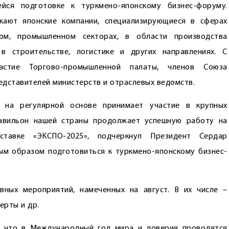
ся подготовке к турк­мено-японскому бизнес-форуму.
ают японские компании, специа­лизирующиеся в сферах
вом, промышленном секторах, в области производства
в строительстве, логистике и других направлениях. С
частие Торгово-промышленной палаты, членов Союза
едставителей министерств и отраслевых ведомств.
н на регулярной основе принимает участие в крупных
авильон нашей страны продолжает успешную работу на
тавке ­«ЭКСПО-2025», подчеркнул Президент Сердар
м образом подготовиться к туркмено-японскому бизнес-
ных мероприятий, намеченных на август. В их числе –
ерты и др.
, что в Международный год мира и доверия проводятся