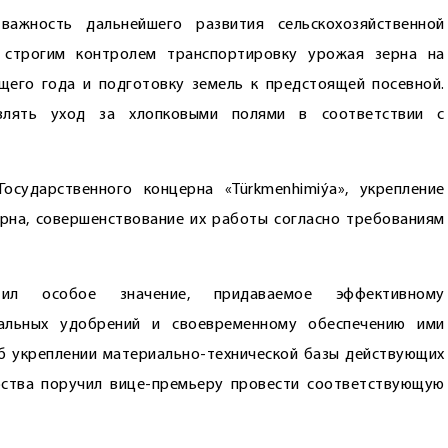
ажность дальнейшего развития сельскохозяйственной
д строгим контролем транспортировку урожая зерна на
щего года и подготовку земель к предстоящей посевной.
влять уход за хлопковыми полями в соответствии с
сударственного концерна «Türkmenhimiýa», укреп­ление
рна, совершенствование их работы согласно требованиям
ил особое значение, придаваемое эффективному
альных удобрений и своевременному обеспечению ими
б укреплении материально-технической базы действующих
арства поручил вице-премьеру провести соответствующую