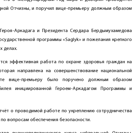
ой Отчизны, и поручил ­вице-­­пре­мьеру должным образом
Героя-­Аркадага и Президента Сердара Бердымухамедова
Государственной программы «Saglyk» и пожелания крепкого
х делах.
ётся эффективная работа по охране здоровья граждан на
оторая направлена на совершенствование ­национальной
ксте вице-премьеру было поручено должным образом
билея инициированной Героем-Аркадагом Программы и
отчёт о проводимой работе по ­укреплению сотрудничества
по вопросам обеспечения безо­пасности.