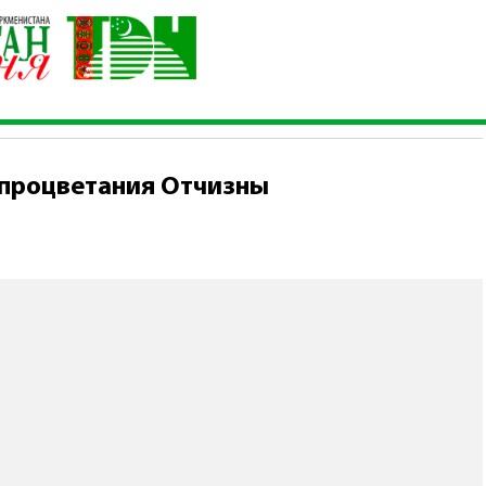
его прогресса и процветания Отчизны
 процветания Отчизны