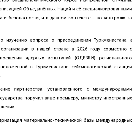
тов внешнеполитического курса нейтральной Отчизны.
анизацией Объединённых Наций и её специа­лизированными
 и безопасности, и в данном контексте – по контролю за
о изучению вопроса о присоединении Туркменистана к
организации в нашей стране в 2026 году совместно с
прещении ядерных испытаний (ОДВЗЯИ) регионального
сположенной в Туркменистане сейсмологической станции
.
ение партнёрства, установленного с международными
осударства поручил вице-премьеру, министру иностранных
влении.
дернизация материально-технической базы международных