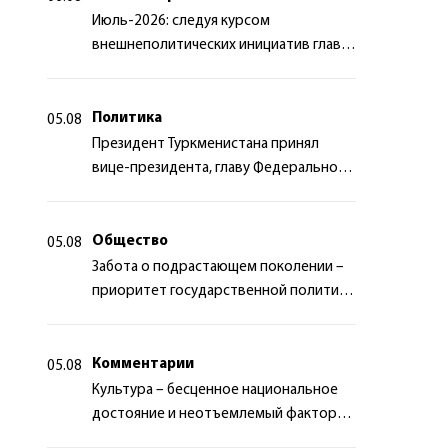
Июль-2026: следуя курсом
внешнеполитических инициатив главы
государства
Политика
05.08
Президент Туркменистана принял
вице-президента, главу Федерального
департамента иностранных дел
Швейцарской Конфедерации
Общество
05.08
Забота о подрастающем поколении –
приоритет государственной политики
Туркменистана
Комментарии
05.08
Культура – бесценное национальное
достояние и неотъемлемый фактор
миротворчества