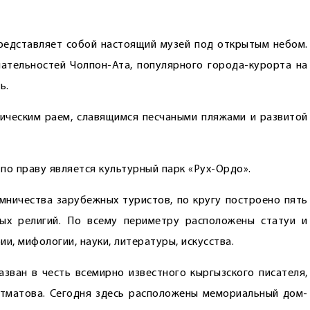
представляет собой настоящий музей под открытым небом.
чательностей Чолпон-Ата, популярного города-курорта на
ь.
ическим раем, славящимся песчаными пляжами и развитой
о праву является культурный парк «Рух-Ордо».
мничества зарубежных туристов, по кругу построено пять
ых религий. По всему периметру расположены статуи и
и, мифологии, науки, литературы, искусства.
азван в честь всемирно известного кыргызского писателя,
йтматова. Сегодня здесь расположены мемориальный дом-