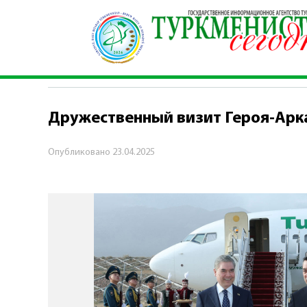
Главная
\
Политика
\
Дружественный визит Г
ПОЛИТИКА
Дружественный визит Героя-Арк
Опубликовано
23.04.2025