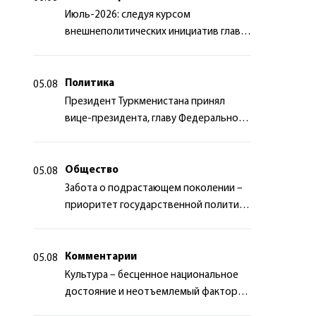
Июль-2026: следуя курсом
внешнеполитических инициатив главы
государства
Политика
05.08
Президент Туркменистана принял
вице-президента, главу Федерального
департамента иностранных дел
Швейцарской Конфедерации
Общество
05.08
Забота о подрастающем поколении –
приоритет государственной политики
Туркменистана
Комментарии
05.08
Культура – бесценное национальное
достояние и неотъемлемый фактор
миротворчества