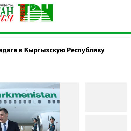
ероя-Аркадага в Кыргызскую Республику
адага в Кыргызскую Республику