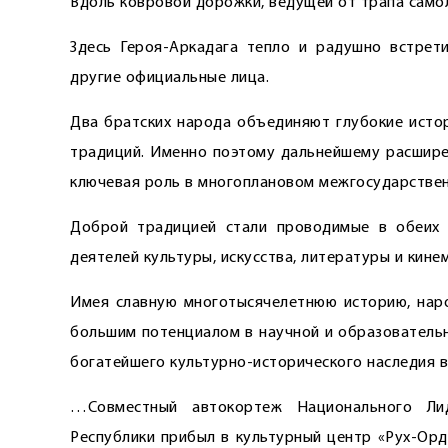
Вдоль ковровой дорожки, ведущей от трапа самол
Здесь Героя-Аркадага тепло и радушно встрет
другие официальные лица.
Два братских народа объединяют глубокие истор
традиций. Именно поэтому дальнейшему расшире
ключевая роль в многоплановом межгосударствен
Доброй традицией стали проводимые в обеих 
деятелей культуры, искусства, литературы и кин
Имея славную многотысячелетнюю историю, наро
большим потенциалом в научной и образовательн
богатейшего культурно-исторического наследия в
…Совместный автокортеж Национального Ли
Республики прибыл в культурный центр «Рух-Орд