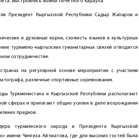
ёта, выстроились воины Почётного караула.
или Президент Кыргызской Республики Садыр Жапаров и
ические и духовные корни, схожесть языков и культурных
нию туркмено-кыргызских гуманитарных связей отводится
ном сотрудничестве.
странах на регулярной основе мероприятия с участием
ематографа, различные спортивные соревнования.
ды Туркменистана и Кыргызской Республики располагают
ой сферах и прилагают общие усилия в деле возрождения
еликих предков.
дера туркменского народа и Президента Кыргызской
о» имени Чингиза Айтматова, где для высоких гостей была