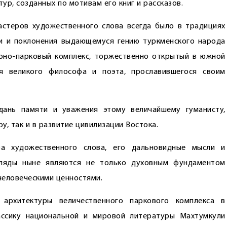
р, созданных по мотивам его книг и рассказов.
астеров художественного слова всегда было в традициях
и и поклонения выдающемуся гению туркменского народа
рно-парковый комплекс, торжественно открытый в южной
я великого философа и поэта, прославившегося своим
дань памяти и уважения этому величайшему гуманисту,
, так и в развитие цивилизации Востока.
ра художественного слова, его дальновидные мысли и
ляды ныне являются не только духовным фундаментом
человеческими ценностями.
 архитектуры величественного паркового комплекса в
ассику национальной и мировой литературы Махтумкули