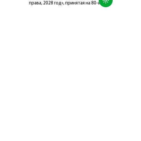
права, 2028 год», принятая на 80-й
сессии Генеральной Ассамблеи
Организации Объединённых Наций