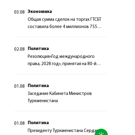
сотрудничества
Экономика
03.08
Общая сумма сделок на торгах ГТСБТ
составила более 4 миллионов 755
тысяч долларов США
Политика
02.08
Резолюция«Год международного
права, 2028 год», принятая на 80-й
сессии Генеральной Ассамблеи
Организации Объединённых Наций
Политика
01.08
Заседание Кабинета Министров
Туркменистана
Политика
01.08
Президенту Туркменистана Сердару