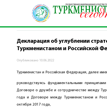
Главная
\
Политика
\
Декларация об углубле
ПОЛИТИКА
Декларация об углублении страт
Туркменистаном и Российской Ф
Опубликовано
10.06.2022
Туркменистан и Российская Федерация, далее им
руководствуясь фундаментальными принципами 
Договоре о дружбе и сотрудничестве между Тур
года и Договоре между Туркменистаном и Росс
октября 2017 года,