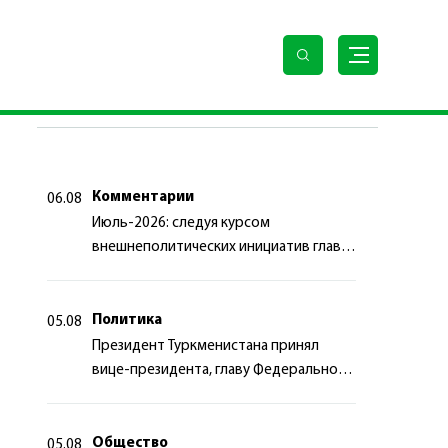
сийской Федерацией
ПОСЛЕДНИЕ НОВОСТИ
Комментарии
06.08
Июль-2026: следуя курсом
внешнеполитических инициатив главы
государства
Политика
05.08
Президент Туркменистана принял
вице-президента, главу Федерального
департамента иностранных дел
Швейцарской Конфедерации
Общество
05.08