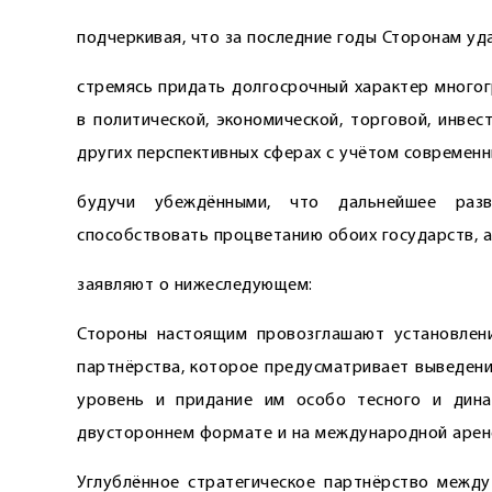
подчеркивая, что за последние годы Сторонам уд
стремясь придать долгосрочный характер многог
в политической, экономической, торговой, инвес
других перспективных сферах с учётом современн
будучи убеждёнными, что дальнейшее разв
способствовать процветанию обоих государств, а
заявляют о нижеследующем:
Стороны настоящим провозглашают установлени
партнёрст­ва, которое предусматривает выведен
уровень и придание им особо тесного и динам
двустороннем формате и на международной арен
Углублённое стратегическое парт­нёрство межд