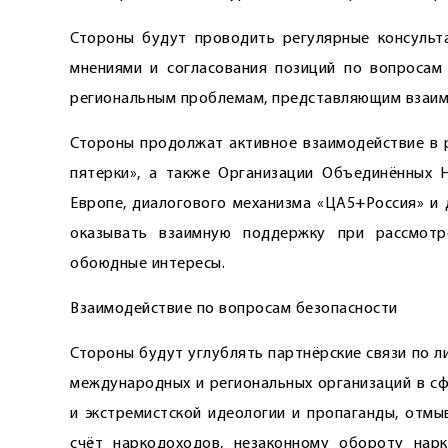
Стороны будут проводить регулярные консульт
мнениями и согласования позиций по вопросам
региональным проблемам, представляющим взаим
Стороны продолжат активное взаимодействие в р
пятерки», а также Организации Объе­динённых Н
Европе, диалогового механизма «ЦА5+Россия» и 
оказывать взаим­ную поддержку при рассмот­
обоюдные интересы.
Взаимодействие по вопросам безо­пасности
Стороны будут углублять парт­нёрские связи по 
международных и региональных организаций в с
и экстремистской идеологии и пропаганды, отмы
счёт наркодоходов, незаконному обороту нарко