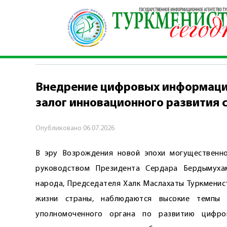
Главная
\
Комментарии
\
Внедрение цифровы
КОММЕНТАРИИ
Внедрение цифровых информаци
залог инновационного развития 
Опубликовано
06.07.2026
В эру Возрождения новой эпохи могущественно
руководством Президента Сердара Бердымухам
народа, Председателя Халк Маслахаты Туркмениста
жизни страны, наблюдаются высокие темпы 
уполномоченного органа по развитию цифро