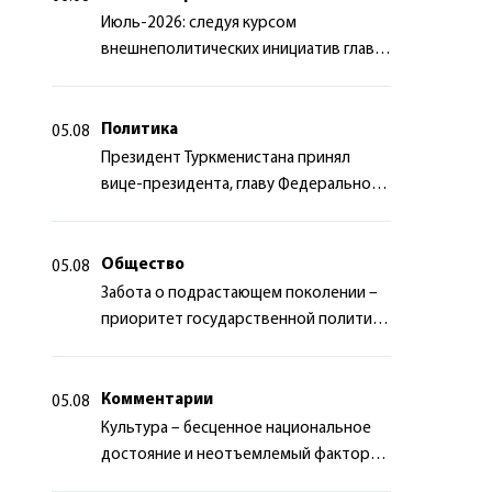
Июль-2026: следуя курсом
внешнеполитических инициатив главы
государства
Политика
05.08
Президент Туркменистана принял
вице-президента, главу Федерального
департамента иностранных дел
Швейцарской Конфедерации
Общество
05.08
Забота о подрастающем поколении –
приоритет государственной политики
Туркменистана
Комментарии
05.08
Культура – бесценное национальное
достояние и неотъемлемый фактор
миротворчества