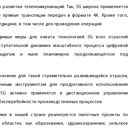
к развития телекоммуникаций. Так, 5G широко применяется
е прямые трансляции передач в формате 4K. Кроме того,
едицине, в том числе для проведения операций.
димые меры для охвата технологией 5G всех отраслей
оступательной динамике масштабного процесса цифровой
ркадагом и ныне планомерно продолжающегося под
начение для такой стремительно развивающейся отрасли,
енным инструментом для продуктивного использования
ь 5G активно применятся в дистанционном управлении
бесперебойности производственных процессов.
емя в нашей стране реализуются пилотные проекты по
областях, как образование, здравоохранение, сельское