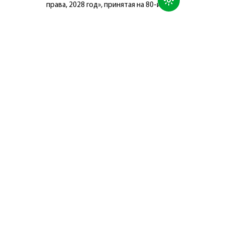
права, 2028 год», принятая на 80-й
сессии Генеральной Ассамблеи
Организации Объединённых Наций