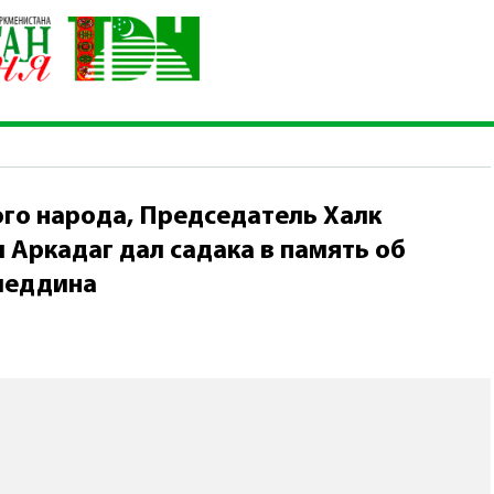
кменского народа, Председатель Халк Маслахаты Туркменистана
еддина
го народа, Председатель Халк
Аркадаг дал садака в память об
леддина