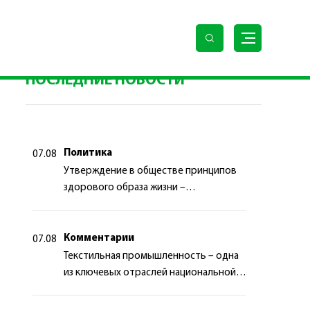
 Хаджи Аркадаг дал садака в память об усопших в
ПОСЛЕДНИЕ НОВОСТИ
Политика
07.08
Утверждение в обществе принципов
здорового образа жизни –
приоритетный аспект
государственной политики
Комментарии
07.08
Текстильная промышленность – одна
из ключевых отраслей национальной
экономики