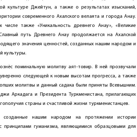
ой культуре Джейтун, а также о результатах изысканий,
ритории современного Ахалского велаята и города Анау.
х числе также «Уникальность древнего Анау», «Великие
«Славный путь Древнего Анау продолжается на Ахалской
ходящего значения ценностей, созданных нашим народом и
й культуры.
ознёс поминальную молитву аят-товир. В ней прозвучали
уверенно следующей к новым высотам прогресса, а также
сопших молитвы и данный садака были приняты Всевышним.
джи Аркадага и Президента Туркменистана, прилагающих
гополучия страны и счастливой жизни туркменистанцев.
о созданные нашим народом на протяжении истории
с принципами гуманизма, являющимися образцовыми для