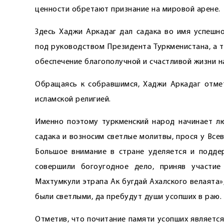
ценности обретают признание на мировой арене.
Здесь Хаджи Аркадаг дал садака во имя успешно
под руководством Президента Туркменистана, а т
обеспечение благополучной и счастливой жизни на
Обращаясь к собравшимся, Хаджи Аркадаг отмет
исламской религией.
Именно поэтому туркменский народ начинает люб
садака и возносим светлые молитвы, прося у Все
Большое внимание в стране уделяется и подде
совершили богоугодное дело, приняв участие
Махтумкули этрапа Ак бугдай Ахалского велаята»
были светлыми, да пребудут души усопших в раю.
Отметив, что почитание памяти усопших является