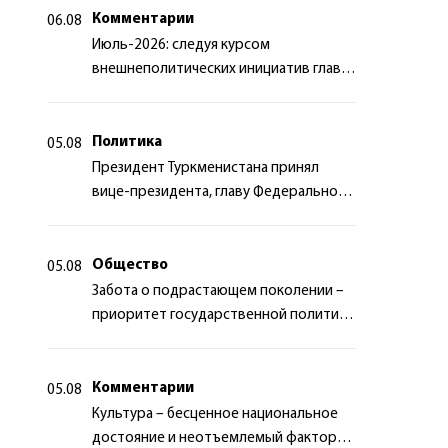
Комментарии
06.08
Июль-2026: следуя курсом
внешнеполитических инициатив главы
государства
Политика
05.08
Президент Туркменистана принял
вице-президента, главу Федерального
департамента иностранных дел
Швейцарской Конфедерации
Общество
05.08
Забота о подрастающем поколении –
приоритет государственной политики
Туркменистана
Комментарии
05.08
Культура – бесценное национальное
достояние и неотъемлемый фактор