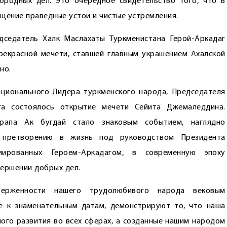
ородных дел. Это очередное свидетельство того, что в
щение праведные устои и чистые устремления.
дседатель Халк Маслахаты Туркменистана Герой-Аркадаг
рекрасной мечети, ставшей главным украшением Ахалской
но.
ационального Лидера туркменского народа, Председателя
га состоялось открытие мечети Сейита Джемаледдина.
рапа Ак бугдай стало знаковым событием, наглядно
 претворению в жизнь под руководством Президента
циированных Героем-Аркадагом, в современную эпоху
вершении добрых дел.
верженности нашего трудолюбивого народа вековым
е к знаменательным датам, демонстрируют то, что наша
ного развития во всех сферах, а созданные нашим народом