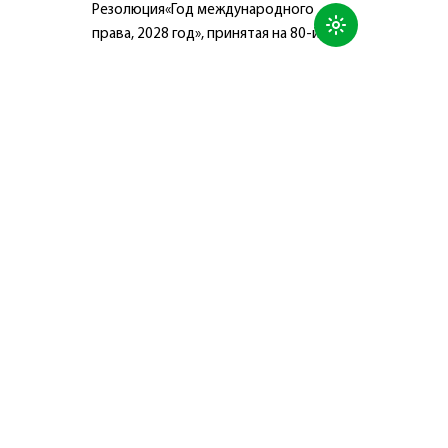
Резолюция«Год международного
права, 2028 год», принятая на 80-й
сессии Генеральной Ассамблеи
Организации Объединённых Наций