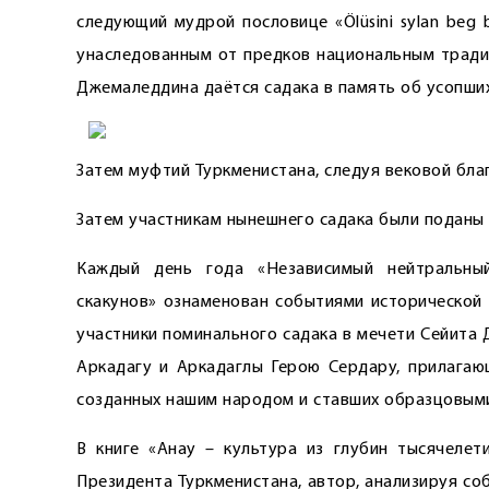
следующий мудрой пословице «Ölüsini sylan beg bo
унаследованным от предков национальным традиц
Джемаледдина даётся садака в память об усопших
Затем муфтий Туркменистана, следуя вековой бла
Затем участникам нынешнего садака были поданы
Каждый день года «Независимый нейтральный
скакунов» ознаменован событиями исторической 
участники поминального садака в мечети Сейита
Аркадагу и Аркадаглы Герою ­Сердару, прилага
созданных нашим народом и ставших образцовыми
В книге «Анау – культура из глубин тысячелет
Президента Туркменистана, автор, анализируя со