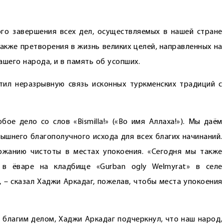
го завершения всех дел, осуществ­ляемых в нашей стране
акже претворения в жизнь великих целей, направленных на
шего народа, и в память об усопших.
ил неразрывную связь исконных туркменских традиций с
ое дело со слов «Bismilla!» («Во имя Аллаха!»). Мы даём
вышнего благополучного исхода для всех благих начинаний.
ржанию чистоты в местах упокоения. «Сегодня мы также
 в ёваре на кладбище «Gurban ogly Welmyrat» в селе
, – сказал Хаджи Аркадаг, пожелав, чтобы места упокоения
 благим делом, Хаджи Аркадаг подчеркнул, что наш народ,