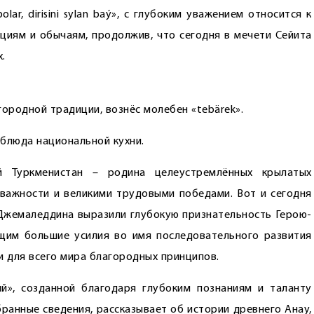
lar, dirisini sylan baý», с глубоким уважением относится к
иям и обычаям, продолжив, что сегодня в мечети Сейита
.
городной традиции, вознёс молебен «tebärek».
 блюда национальной кухни.
 Туркменистан – родина целе­устремлённых крылатых
важности и великими трудовыми победами. Вот и сегодня
 Джемаледдина выразили глубокую признательность ­Герою-
ющим большие усилия во имя последовательного развития
 для всего мира благородных принципов.
ий», созданной благодаря глубоким познаниям и таланту
бранные сведения, рассказывает об истории древнего Анау,