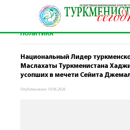
Главная
\
Политика
\
Национальный Лидер тур
мечети Сейита Джемал
ПОЛИТИКА
Национальный Лидер туркменско
Маслахаты Туркменистана Хаджи 
усопших в мечети Сейита Джема
Опубликовано
19.06.2026