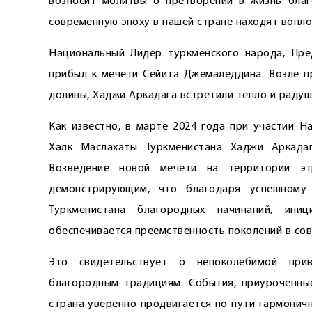
возносит молитвы о претворении в жизнь благ
современную эпоху в нашей стране находят вопло
Национальный Лидер туркменского народа, Пре
прибыл к мечети Сейита Джемаледдина. Возле п
долины, Хаджи Аркадага встретили тепло и радуш
Как известно, в марте 2024 года при участии Н
Халк Маслахаты Туркменистана Хаджи Аркада
Возведение новой мечети на территории эт
демонстрирующим, что благодаря успешному
Туркменистана благородных начинаний, ини
обеспечивается преемственность поколений в со
Это свидетельствует о непоколебимой при
благородным традициям. События, приуроченны
страна уверенно продвигается по пути гармонич