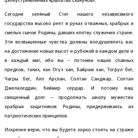
целеустремлённых крылатых скакунов».
Сегодня зелёный Стяг нашего ­независимого
государства высоко реет в руках отважных, храбрых и
смелых сынов Родины, давших клятву служения стране.
Эти возвышенные чувства должны воодушевлять вас
на достижение новых высот и рубежей в каждом деле и
в каждый миг, ибо вы – потомки наших славных
предков, таких, как Огуз хан, Байрам хан, Тогрул бег,
Чагры бег, Алп Арслан, Солтан Санджар, Солтан
Джелаледдин, Кеймир сердар. И потому ваш
священный долг – продолжать школу мужества
храбрых защитников Родины, придерживаясь их
патриотических принципов.
Искренне верю, что вы будете зорко стоять на страже