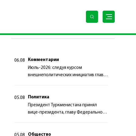
ПОСЛЕДНИЕ НОВОСТИ
Комментарии
06.08
Июль-2026: следуя курсом
внешнеполитических инициатив главы
государства
Политика
05.08
Президент Туркменистана принял
вице-президента, главу Федерального
департамента иностранных дел
Швейцарской Конфедерации
Общество
05.08