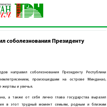
на выразил соболезнования Президенту Республики Филиппины
ил соболезнования Президенту
едов направил соболезнования Президенту Республики
емлетрясением, произошедшим на острове Минданао,
 жертвы и увечья.
на, а также от себя лично глава государства выразил
ния в этот трудный момент семьям, родным и близким