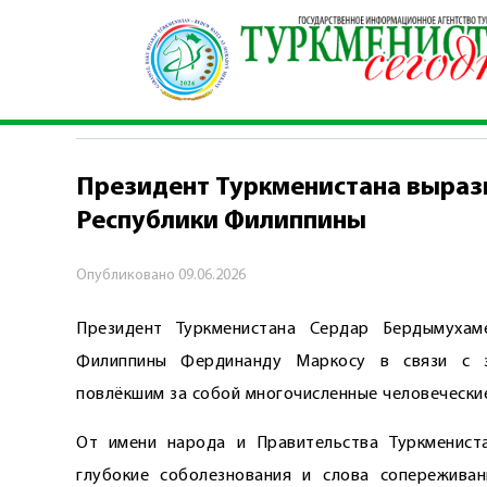
Главная
\
Политика
\
Президент Туркмениста
ПОЛИТИКА
Президент Туркменистана выраз
Республики Филиппины
Опубликовано
09.06.2026
Президент Туркменистана Сердар Бердымухам
Филиппины Фердинанду Маркосу в связи с з
повлёкшим за собой многочисленные человеческие
От имени народа и Правительства Туркмениста
глубокие соболезнования и слова сопережива