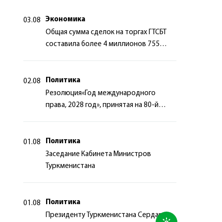
сотрудничества
Экономика
03.08
Общая сумма сделок на торгах ГТСБТ
составила более 4 миллионов 755
тысяч долларов США
Политика
02.08
Резолюция«Год международного
права, 2028 год», принятая на 80-й
сессии Генеральной Ассамблеи
Организации Объединённых Наций
Политика
01.08
Заседание Кабинета Министров
Туркменистана
Политика
01.08
Президенту Туркменистана Сердару