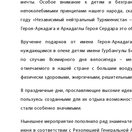
мечты. Особое внимание к детям и безгра
непоколебимыми принципами нашего народа, ска
году «Независимый нейтральный Туркменистан –
Героя-Аркадага и ­Аркадаглы Героя Сердара это 
Вручение подарков от имени Героя-Аркада
нуждающимся в опеке детям имени Гурбангулы Бе
по случаю Всемирного дня велосипеда – меж
отмечаемого в нашей стране с большим воод
физически здоровыми, энергичными, решительным
В праздничные дни, прославляющие высокие идеал
пользуясь созданными для их отдыха возможност
стали особенно значимыми.
Нынешнее мероприятие пополнило ряд знаменател
июня в соответствии с Резолюцией Генеральной 