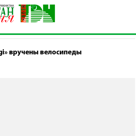
tliler köşgi» вручены велосипеды
şgi» вручены велосипеды