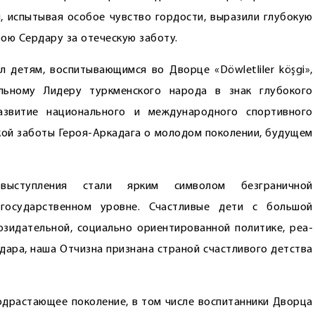
и, испытывая особое чувство гордости, выразили глубокую
рою Сердару за отеческую заботу.
л детям, воспитывающимся во Дворце «Döwletliler köşgi»,
льному Лидеру туркменского народа в знак глубокого
азвитие национального и международного спортивного
кой заботы Героя-Аркадага о молодом поколении, будущем
 выступления стали ярким символом безграничной
 государственном уровне. Счастливые дети с большой
зидательной, социально ориентированной политике, реа­
дара, наша Отчизна признана страной счастливого детства
подрастающее поколение, в том числе воспитанники Дворца