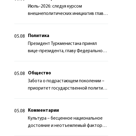
Июль-2026: следуя курсом
внешнеполитических инициатив главы
государства
Политика
05.08
Президент Туркменистана принял
вице-президента, главу Федерального
департамента иностранных дел
Швейцарской Конфедерации
Общество
05.08
Забота о подрастающем поколении –
приоритет государственной политики
Туркменистана
Комментарии
05.08
Культура – бесценное национальное
достояние и неотъемлемый фактор
миротворчества