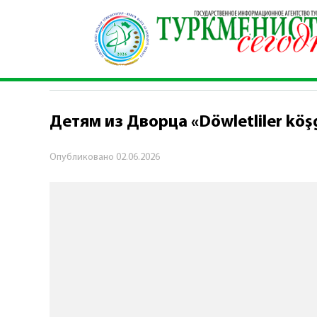
Главная
\
Общество
\
Детям из Дворца «Döwle
ОБЩЕСТВО
Детям из Дворца «Döwletliler kö
Опубликовано
02.06.2026