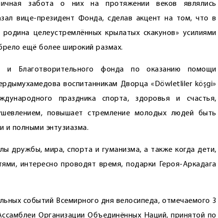
ничная забота о них на протяжении веков являлись
зал вице-президент Фонда, сделав акцент на том, что в
 родина целеустремлённых крылатых скакунов» усилиями
обрело ещё более широкий размах.
га и Благотворительного фонда по оказанию помощи
рдымухамедова воспитанникам Дворца «Döwletliler köşgi»
дународного праздника спорта, здоровья и счастья,
ушевлением, повышает стремление молодых людей быть
и и полными энтузиазма.
ы дружбы, мира, спорта и гуманизма, а также когда дети,
ями, интересно проводят время, подарки Героя-Аркадага
ьных событий Всемирного дня велосипеда, отмечаемого 3
Ассамблеи Организации Объединённых Наций, принятой по