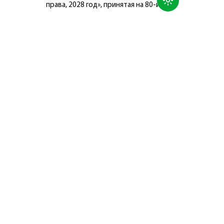
права, 2028 год», принятая на 80-й
сессии Генеральной Ассамблеи
Организации Объединённых Наций