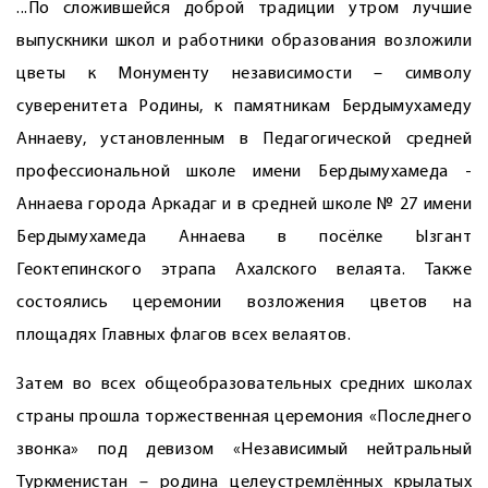
...По сложившейся доб­рой традиции утром лучшие
выпускники школ и работники образования возложили
цветы к Монументу независимости – символу
суверенитета Родины, к памятникам Бердымухамеду
Анна­еву, установленным в Педагогической средней
профессиональной школе имени Бердымухамеда ­
Аннаева города Аркадаг и в средней школе № 27 имени
­Бердымухамеда Аннаева в посёлке Ызгант
Геоктепинского этрапа Ахалского велаята. Также
состоялись церемонии возложения цветов на
площадях Главных флагов всех велаятов.
Затем во всех общеобразовательных средних школах
страны прошла торжественная церемония «Последнего
звонка» под девизом «Независимый нейтральный
Туркменистан – родина целеустремлённых крылатых