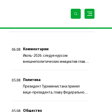
ПОСЛЕДНИЕ НОВОСТИ
Комментарии
06.08
Июль-2026: следуя курсом
внешнеполитических инициатив главы
государства
Политика
05.08
Президент Туркменистана принял
вице-президента, главу Федерального
департамента иностранных дел
Швейцарской Конфедерации
Общество
05.08