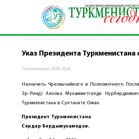
Главная
\
Хроника
\
Указ Президента Туркмен
ХРОНИКА
Указ Президента Туркменистана 
Опубликовано
24.05.2026
Назначить Чрезвычайного и Полномочного Посла
Эр-Рияд) Аязова Мухамметгелди Нурбердиеви
Туркменистана в Султанате Оман.
Президент Туркменистана
Сердар Бердымухамедов.