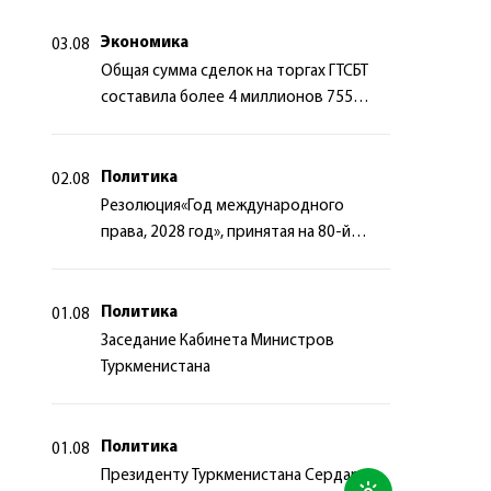
сотрудничества
Экономика
03.08
Общая сумма сделок на торгах ГТСБТ
составила более 4 миллионов 755
тысяч долларов США
Политика
02.08
Резолюция«Год международного
права, 2028 год», принятая на 80-й
сессии Генеральной Ассамблеи
Организации Объединённых Наций
Политика
01.08
Заседание Кабинета Министров
Туркменистана
Политика
01.08
Президенту Туркменистана Сердару