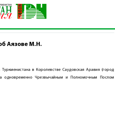
истана об Аязове М.Н.
об Аязове М.Н.
 Туркменистана в Королевстве Саудовская Аравия (город
ча одновременно Чрезвычайным и Полномочным Послом