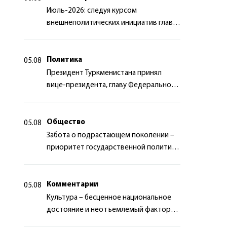
Июль-2026: следуя курсом
внешнеполитических инициатив главы
государства
Политика
05.08
Президент Туркменистана принял
вице-президента, главу Федерального
департамента иностранных дел
Швейцарской Конфедерации
Общество
05.08
Забота о подрастающем поколении –
приоритет государственной политики
Туркменистана
Комментарии
05.08
Культура – бесценное национальное
достояние и неотъемлемый фактор
миротворчества