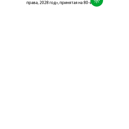
права, 2028 год», принятая на 80-й
сессии Генеральной Ассамблеи
Организации Объединённых Наций