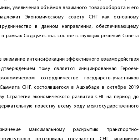
омики, увеличения объёмов взаимного товарооборота и его
надлежит Экономическому совету СНГ как основному
трудничество в данном направлении, обеспечивающему
 в рамках Содружества, соответствующих решений Совета
е внимание интенсификации эффективного взаимодействия
дтверждением тому является инициированная Героем-
ономическом сотрудничестве государств-участников
Саммита СНГ, состоявшегося в Ашхабаде в октябре 2019
ву Стратегии экономического развития СНГ на период до
держательную повестку всему ходу межгосударственного
начение максимальному раскрытию транспортно-
структурного потенциала государств СНГ, инициируя