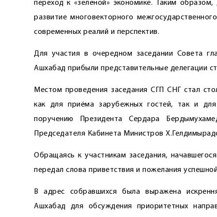
переход к «зелёной» экономике. Таким образом,
развитие многовекторного межгосударственного
современных реалий и перспектив.
Для участия в очередном заседании Совета гл
Ашхабад прибыли представительные делегации ст
Местом проведения заседания СГП СНГ стал стол
как для приёма зарубежных гостей, так и дл
поручению Президента Сердара Бердымухамед
Председателя Кабинета Министров Х.Гелдимырад
Обращаясь к участникам заседания, начавшегося
передал слова приветствия и пожелания успешно
В адрес собравшихся была выражена искрення
Ашхабад для обсуждения приоритетных напра