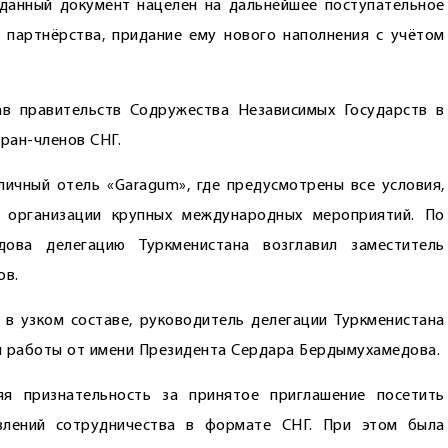
 данный документ нацелен на дальнейшее поступательное
 партнёрства, придание ему нового наполнения с учётом
ав правительств Содружества Независимых Государств в
ран-членов СНГ.
ичный отель «Garagum», где предусмотрены все условия,
я организации крупных международных мероприятий. По
ова делегацию Туркменистана возглавил заместитель
ов.
 в узком составе, руководитель делегации Туркменистана
й работы от имени Президента Сердара Бердымухамедова.
я признательность за принятое приглашение посетить
влений сотрудничества в формате СНГ. При этом была