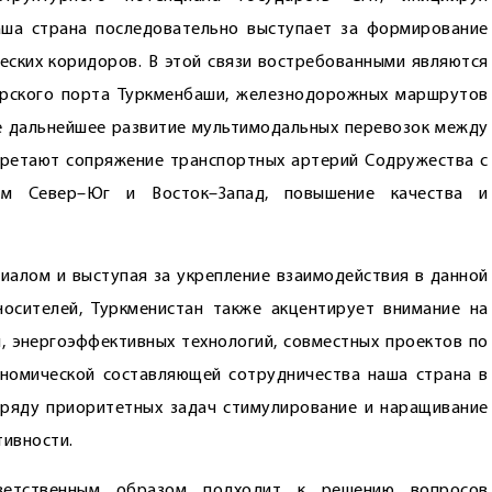
аша страна последовательно выступает за формирование
ческих коридоров. В этой связи востребованными являются
рского порта Туркменбаши, железнодорожных маршрутов
же дальнейшее развитие мультимодальных перевозок между
бретают сопряжение транспортных артерий Содружества с
ям Север–Юг и Восток–Запад, повышение качества и
иалом и выступая за укрепление взаимодействия в данной
носителей, Туркменистан также акцентирует внимание на
, энергоэффективных технологий, совместных проектов по
ономической составляющей сотрудничества наша страна в
 ряду приоритетных задач стимулирование и наращивание
тивности.
ветственным образом подходит к решению вопросов