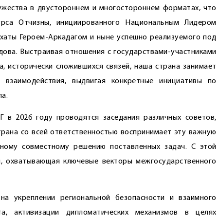
ужества в двустороннем и многостороннем форматах, что
урса Отчизны, инициированного Национальным Лидером
хаты Героем-­Аркадагом и ныне успешно реализуемого под
ова. Выстраивая отношения с государствами-участниками
, исторически сложившихся связей, наша страна занимает
 взаимодействия, выдвигая конкретные инициативы по
а.
Г в 2026 году проводятся заседания различных советов,
страна со всей ответственностью воспринимает эту важную
шному совместному решению поставленных задач. С этой
, охватывающая ключевые векторы межгосударственного
на укреплении регио­нальной безопасности и взаимного
та, активизации дипломатических механизмов в целях