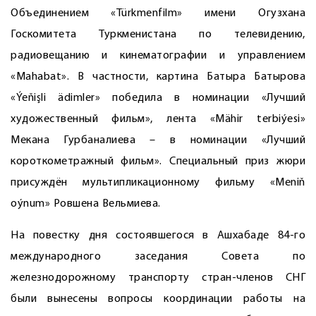
Объединением «Türkmenfilm» имени Огузхана
Госкомитета Туркменистана по телевидению,
радиовещанию и кинематографии и управлением
«Mahabat». В частности, картина Батыра Батырова
«Ýeňişli ädimler» победила в номинации «Лучший
художественный фильм», лента «Mähir terbiýesi»
Мекана Гурбаналиева – в номинации «Лучший
короткометражный фильм». Специальный приз жюри
присуждён мультипликационному фильму «Meniň
oýnum» Ровшена Вельмиева.
На повестку дня состоявшегося в Ашхабаде 84-го
международного заседания Совета по
железнодорожному транспорту стран-членов СНГ
были вынесены вопросы координации работы на