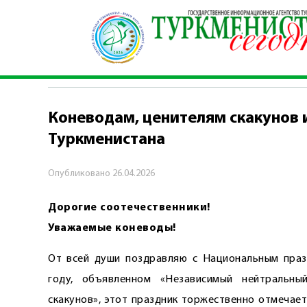
Главная
\
Политика
\
Коневодам, ценителям с
ПОЛИТИКА
Коневодам, ценителям скакунов 
Туркменистана
Опубликовано
26.04.2026
Дорогие соотечественники!
Уважаемые коневоды!
От всей души поздравляю с Нацио­нальным праз
году, объявленном «Независимый нейтральны
скакунов», этот праздник торжественно отмечает