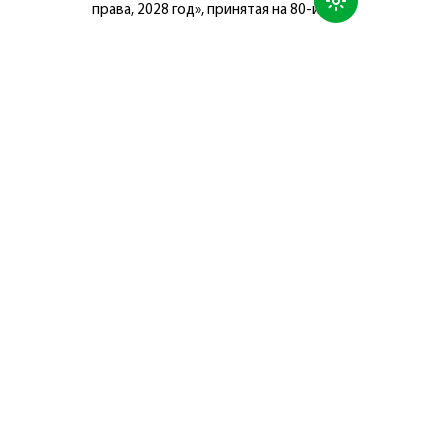
права, 2028 год», принятая на 80-й
сессии Генеральной Ассамблеи
Организации Объединённых Наций