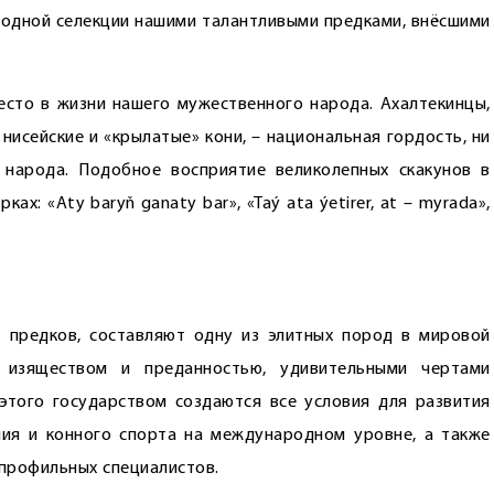
родной селекции нашими талантливыми предками, внёсшими
сто в жизни нашего мужественного народа. Ахалтекинцы,
 нисейские и «крылатые» кони, – национальная гордость, ни
 народа. Подобное восприятие великолепных скакунов в
«Aty ba­ryň ga­na­ty bar», «Taý ata ýe­ti­rer, at – my­ra­da»,
т предков, составляют одну из элитных пород в мировой
м изяществом и преданностью, удивительными чертами
этого государством создаются все условия для развития
ния и конного спорта на международном уровне, а также
профильных специалистов.