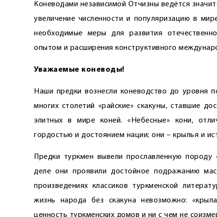
Коневодами независимой Отчизны ведётся значит
увеличение численности и популяризацию в мире
необходимые меры для развития отечественно
опытом и расширения конструктивного междунаро
Уважаемые коневоды!
Наши предки вознесли коневодство до уровня п
многих столетий «райские» скакуны, ставшие до
элитных в мире коней. «Небесные» кони, отли
гордостью и достоянием нации; они – крылья и и
Предки туркмен вывели прославленную породу «
деле они проявили достойное подражанию мас
произведениях классиков туркменской литерат
жизнь народа без скакуна невозможно: «крыл
ценность туркменских домов и ни с чем не соизм