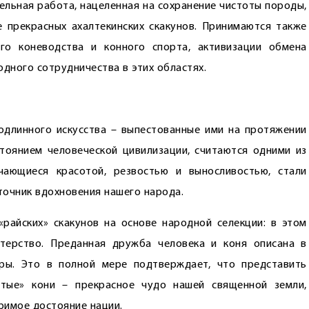
ельная работа, нацеленная на сохранение чистоты породы,
 прекрасных ахалтекинских скакунов. Принимаются также
го коневодства и конного спорта, активизации обмена
дного сотрудничества в этих областях.
одлинного искусства – выпестованные ими на протяжении
стоянием человеческой цивилизации, считаются одними из
чающиеся красотой, резвостью и выносливостью, стали
сточник вдохновения нашего народа.
райских» скакунов на основе народной селекции: в этом
терство. Преданная дружба человека и коня описана в
уры. Это в полной мере подтверждает, что представить
атые» кони – прекрасное чудо нашей священной земли,
еримое достояние нации.