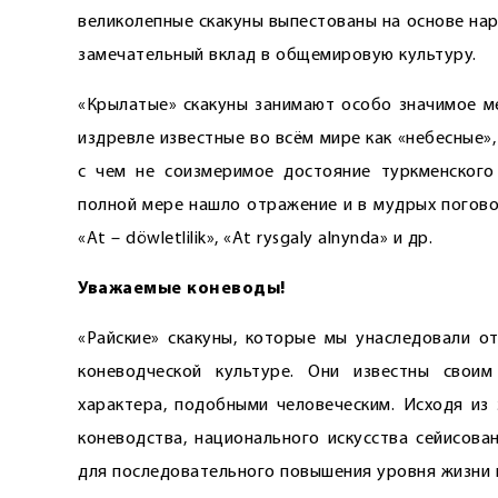
великолепные скакуны выпестованы на основе на
замечательный вклад в общемировую культуру.
«Крылатые» скакуны занимают особо значимое ме
издревле известные во всём мире как «небесные»,
с чем не соизмеримое достояние туркменского
полной мере нашло отражение и в мудрых поговорках: 
«At – döw­let­li­lik», «At rys­ga­ly al­nyn­da» и др.
Уважаемые коневоды!
«Райские» скакуны, которые мы унаследовали о
коневодческой культуре. Они известны свои
характера, подобными человеческим. Исходя из 
коневодства, национального искусства сейисова
для последовательного повышения уровня жизни 