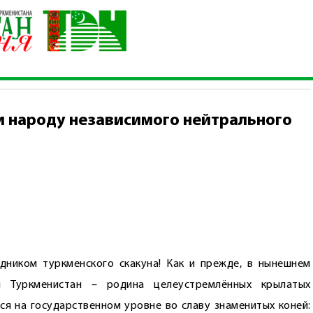
какунов и народу независимого нейтрального Туркменистана
и народу независимого нейтрального
дником туркменского скакуна! Как и прежде, в нынешнем
й Туркменистан – родина целеустремлённых крылатых
ся на государственном уровне во славу знаменитых коней: