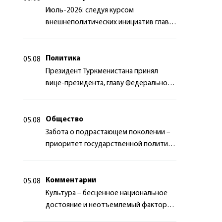
Июль-2026: следуя курсом
внешнеполитических инициатив главы
государства
Политика
05.08
Президент Туркменистана принял
вице-президента, главу Федерального
департамента иностранных дел
Швейцарской Конфедерации
Общество
05.08
Забота о подрастающем поколении –
приоритет государственной политики
Туркменистана
Комментарии
05.08
Культура – бесценное национальное
достояние и неотъемлемый фактор
миротворчества