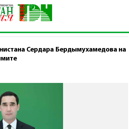
а Туркменистана Сердара Бердымухамедова на Региональном э
нистана Сердара Бердымухамедова на
ммите