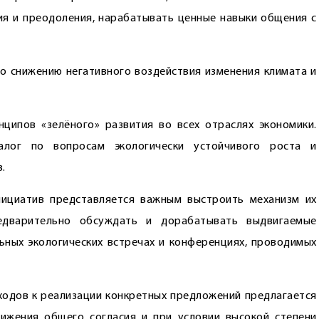
ния и преодоления, нарабатывать ценные навыки общения с
по снижению негативного воздействия изменения климата и
ципов «зелёного» развития во всех отраслях экономики.
алог по вопросам экологически устойчивого роста и
.
ициатив представляется важным выстроить механизм их
редварительно обсуждать и дорабатывать выдвигаемые
ных экологических встречах и конференциях, проводимых
дходов к реализации конкретных предложений предлагается
ижения общего согласия и при условии высокой степени