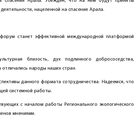
а спасения Арала. Убеждён, что на нём будут приняты
деятельности, нацеленной на спасение Арала.
й форум станет эффективной международной платформой
льтурная близость, дух подлинного добрососедства,
 отличались народы наших стран.
рспективы данного формата сотрудничества. Надеемся, что
щей системной работы.
твующих с началом работы Регионального экологического
менов мнениями.