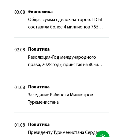
сотрудничества
Экономика
03.08
Общая сумма сделок на торгах ГТСБТ
составила более 4 миллионов 755
тысяч долларов США
Политика
02.08
Резолюция«Год международного
права, 2028 год», принятая на 80-й
сессии Генеральной Ассамблеи
Организации Объединённых Наций
Политика
01.08
Заседание Кабинета Министров
Туркменистана
Политика
01.08
Президенту Туркменистана Сердару