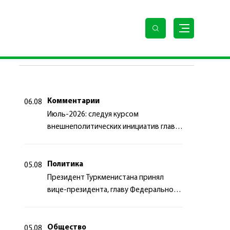
кологическом саммите
ПОСЛЕДНИЕ НОВОСТИ
Комментарии
06.08
Июль-2026: следуя курсом
внешнеполитических инициатив главы
государства
Политика
05.08
Президент Туркменистана принял
вице-президента, главу Федерального
департамента иностранных дел
Швейцарской Конфедерации
Общество
05.08