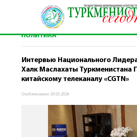
Главная
\
Политика
\
Интервью Национальног
китайскому телеканалу
ПОЛИТИКА
Интервью Национального Лидера
Халк Маслахаты Туркменистана
китайскому телеканалу «CGTN»
Опубликовано
20.03.2026