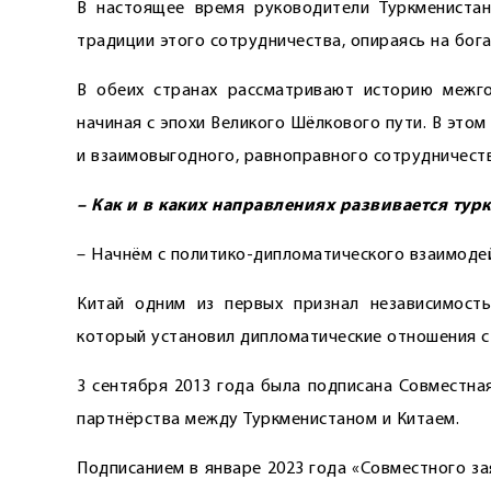
В настоящее время руководители Туркмениста
традиции этого сотрудничества, опираясь на бог
В обеих странах рассматривают историю межго
начиная с эпохи Великого Шёлкового пути. В это
и взаи­мовыгодного, равноправного сотрудничеств
– Как и в каких направлениях развивается тур
– Начнём с политико-дипломатического взаимоде
Китай одним из первых признал независимость
который установил дип­ломатические отношения с 
3 сентября 2013 года была подписана Совместна
партнёрства между Туркменистаном и Китаем.
Подписанием в январе 2023 года «Совместного з