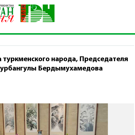
о Лидера туркменского народа, Председателя Халк Маслахаты
 «CGTN»
 туркменского народа, Председателя
 Гурбангулы Бердымухамедова