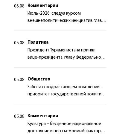
Комментарии
06.08
Июль-2026: следуя курсом
внешнеполитических инициатив главы
государства
Политика
05.08
Президент Туркменистана принял
вице-президента, главу Федерального
департамента иностранных дел
Швейцарской Конфедерации
Общество
05.08
Забота о подрастающем поколении –
приоритет государственной политики
Туркменистана
Комментарии
05.08
Культура – бесценное национальное
достояние и неотъемлемый фактор