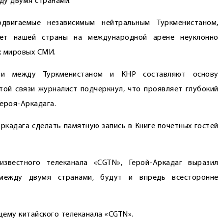
ду двумя странами.
одвигаемые независимым нейтральным Туркменистаном,
тет нашей страны на международной арене неуклонно
х мировых СМИ.
вязи между Туркменистаном и КНР составляют основу
той связи журналист подчеркнул, что проявляет глубокий
Героя-Аркадага.
ркадага сделать памятную запись в Книге почётных гостей
звестного телеканала «CGTN», Герой-Аркадаг выразил
 между двумя странами, будут и впредь всесторонне
щему китайского телеканала «CGTN».