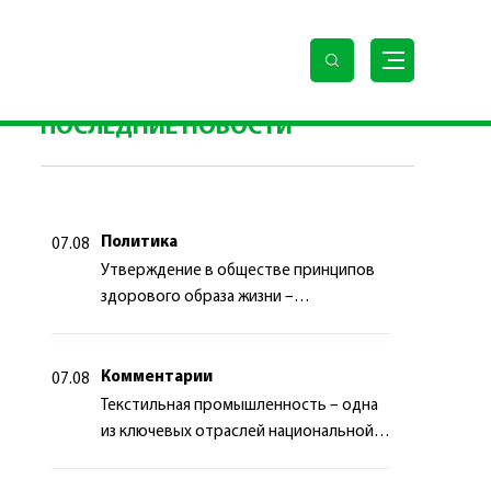
 Туркменистана Гурбангулы Бердымухамедова
ПОСЛЕДНИЕ НОВОСТИ
Политика
07.08
Утверждение в обществе принципов
здорового образа жизни –
приоритетный аспект
государственной политики
Комментарии
07.08
Текстильная промышленность – одна
из ключевых отраслей национальной
экономики