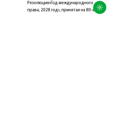
Резолюция«Год международного
права, 2028 год», принятая на 80-й
сессии Генеральной Ассамблеи
Организации Объединённых Наций