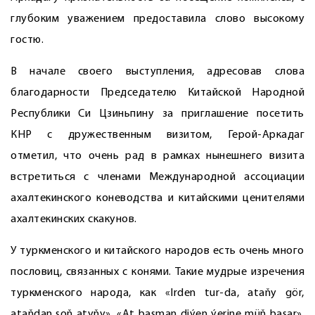
глубоким уважением предоставила слово высокому
гостю.
В начале своего выступления, адресовав слова
благодарности Председателю Китайской Народной
Республики Си Цзиньпину за приглашение посетить
КНР с дружественным визитом, Герой-Аркадаг
отметил, что очень рад в рамках нынешнего визита
встретиться с членами Международной ассоциации
ахалтекинского коневодства и китайскими ценителями
ахалтекинских скакунов.
У туркменского и китайского народов есть очень много
пословиц, связанных с конями. Такие мудрые изречения
туркменского народа, как «Irden tur-da, ataňy gör,
ataňdan soň atyňy», «At basman diýen ýerine müň basar»,