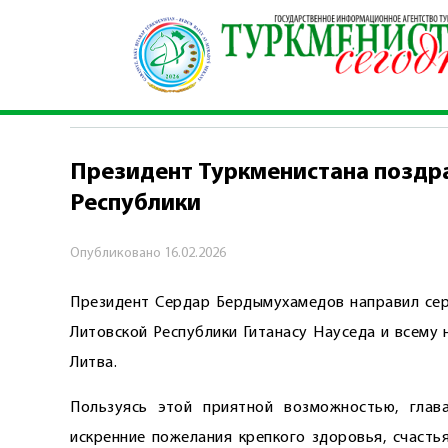
Главная
\
Политика
\
Президент Туркмениста
ПОЛИТИКА
Президент Туркменистана поздр
Республики
Опубликовано
16.02.2026
Президент Сердар Бердымухамедов направил сер
Литовской Республики Гитанасу Науседа и всему
Литва.
Пользуясь этой приятной возможностью, глав
искренние пожелания крепкого здоровья, счасть