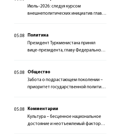
Июль-2026: следуя курсом
внешнеполитических инициатив главы
государства
Политика
05.08
Президент Туркменистана принял
вице-президента, главу Федерального
департамента иностранных дел
Швейцарской Конфедерации
Общество
05.08
Забота о подрастающем поколении –
приоритет государственной политики
Туркменистана
Комментарии
05.08
Культура – бесценное национальное
достояние и неотъемлемый фактор
миротворчества