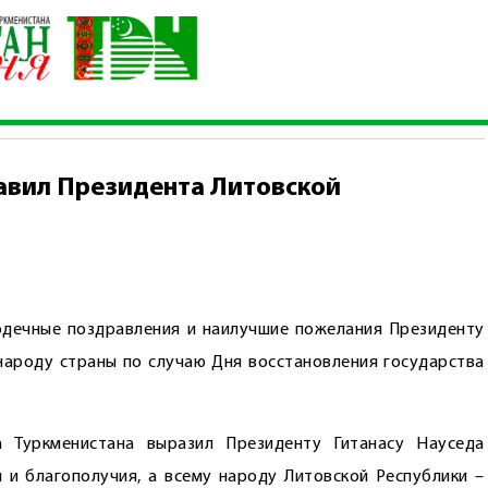
на поздравил Президента Литовской Республики
авил Президента Литовской
дечные поздравления и наилучшие пожелания Президенту
 народу страны по случаю Дня восстановления государства
а Туркменистана выразил Президенту Гитанасу Науседа
я и благополучия, а всему народу Литовской Республики –