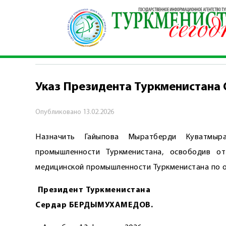
Главная
\
Хроника
\
Указ Президента Туркме
ХРОНИКА
Указ Президента Туркменистана
Опубликовано
13.02.2026
Назначить Гайыпова Мыратберди Куватмыра
промышленности Туркменистана, освободив о
медицинской промышленности Туркменистана по 
Президент Туркменистана
Сердар БЕРДЫМУХАМЕДОВ.