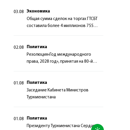
сотрудничества
Экономика
03.08
Общая сумма сделок на торгах ГТСБТ
составила более 4 миллионов 755
тысяч долларов США
Политика
02.08
Резолюция«Год международного
права, 2028 год», принятая на 80-й
сессии Генеральной Ассамблеи
Организации Объединённых Наций
Политика
01.08
Заседание Кабинета Министров
Туркменистана
Политика
01.08
Президенту Туркменистана Сердару