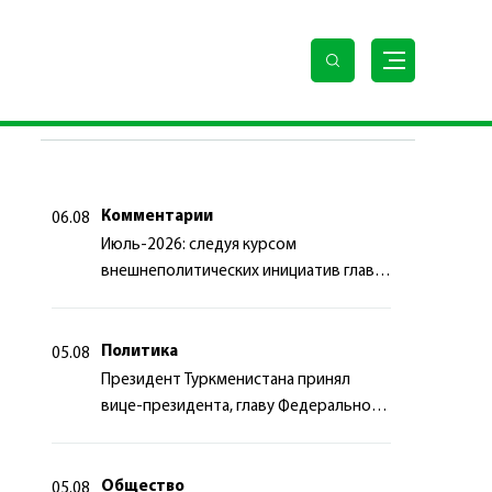
ПОСЛЕДНИЕ НОВОСТИ
Комментарии
06.08
Июль-2026: следуя курсом
внешнеполитических инициатив главы
государства
Политика
05.08
Президент Туркменистана принял
вице-президента, главу Федерального
департамента иностранных дел
Швейцарской Конфедерации
Общество
05.08