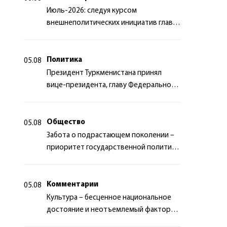
Июль-2026: следуя курсом
внешнеполитических инициатив главы
государства
Политика
05.08
Президент Туркменистана принял
вице-президента, главу Федерального
департамента иностранных дел
Швейцарской Конфедерации
Общество
05.08
Забота о подрастающем поколении –
приоритет государственной политики
Туркменистана
Комментарии
05.08
Культура – бесценное национальное
достояние и неотъемлемый фактор
миротворчества