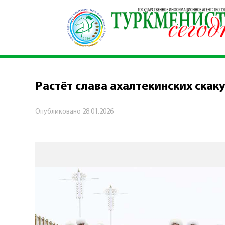
Главная
\
Культура
\
Растёт слава ахалтекинс
КУЛЬТУРА
Растёт слава ахалтекинских скак
Опубликовано
28.01.2026