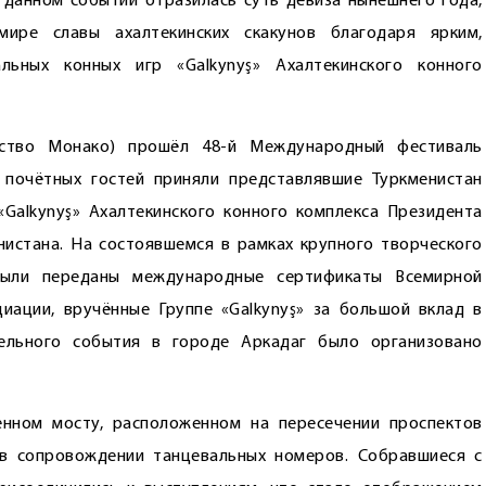
 данном событии отразилась суть девиза нынешнего года,
ире славы ахалтекинских скакунов благодаря ярким,
льных конных игр «Galkynyş» Ахалтекинского конного
ество Монако) прошёл 48-й Международный фестиваль
е почётных гостей приняли представлявшие Туркменистан
Galkynyş» Ахалтекинского конного комплекса Президента
нистана. На состоявшемся в рамках крупного творческого
были переданы международные сертификаты Всемирной
иации, вручённые Группе «Galkynyş» за большой вклад в
тельного события в городе Аркадаг было организовано
енном мосту, расположенном на пересечении проспектов
 в сопровождении танцевальных номеров. Собравшиеся с