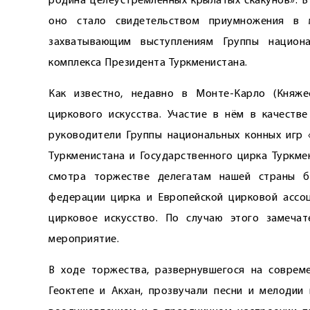
родина целеустремлённых крылатых скакунов». В
оно стало свидетельством приумножения в м
захватывающим выступлениям Группы нацио­на
комплекса Президента Туркменистана.
Как известно, недавно в Монте-Карло (Княж
циркового искусства. Участие в нём в качеств
руководители Группы национальных конных игр «
Туркменистана и Государственного цирка Туркме
смотра торжестве делегатам нашей страны 
федерации цирка и Европейской цирковой ассоц
цирковое искусство. По случаю этого замеча
мероприятие.
В ходе торжества, развернувшегося на соврем
Геоктепе и Акхан, прозвучали песни и мелодии