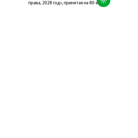
права, 2028 год», принятая на 80-й
сессии Генеральной Ассамблеи
Организации Объединённых Наций