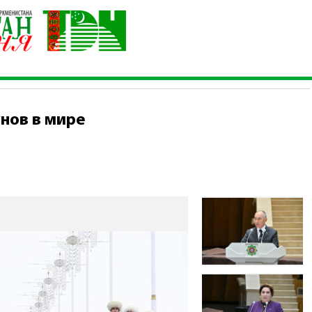
ких скакунов в мире
унов в мире