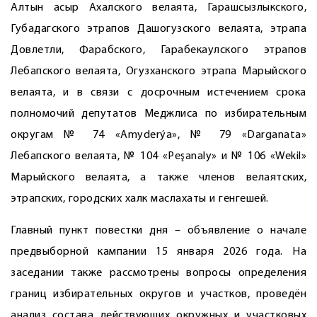
Алтын асыр Ахалского велаята, Гарашсызлыкского,
Губадагского этрапов Дашогузского велаята, этрапа
Довлетли, Фарабского, Гарабекаулского этрапов
Лебапского велаята, Огузханского этрапа Марыйского
велаята, и в связи с досрочным истечением срока
полномочий депутатов Меджлиса по избирательным
округам № 74 «Amyderýa», № 79 «Darganata»
Лебапского велаята, № 104 «Peşanaly» и № 106 «Wekil»
Марыйского велаята, а также членов велаятских,
этрапских, городских халк маслахаты и генгешей.
Главный пункт повестки дня – объявление о начале
предвыборной кампании 15 января 2026 года. На
заседании также рассмотрены вопросы определения
границ избирательных округов и участков, проведён
анализ состава действующих окружных и участковых