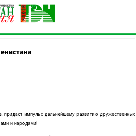
нта Туркменистана
менистана
е, придаст импульс дальнейшему развитию дружественных
ами и народами!