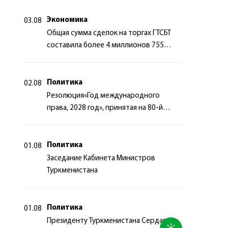
сотрудничества
Экономика
03.08
Общая сумма сделок на торгах ГТСБТ
составила более 4 миллионов 755
тысяч долларов США
Политика
02.08
Резолюция«Год международного
права, 2028 год», принятая на 80-й
сессии Генеральной Ассамблеи
Организации Объединённых Наций
Политика
01.08
Заседание Кабинета Министров
Туркменистана
Политика
01.08
Президенту Туркменистана Сердару