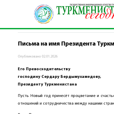
Главная
\
Политика
\
Письма на имя Президе
ПОЛИТИКА
Письма на имя Президента Турк
Опубликовано
02.01.2026
Его Превосходительству
господину Сердару Бердымухамедову,
Президенту Туркменистана
Пусть Новый год принесёт процветание и счасть
отношений и сотрудничества между нашими стран