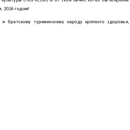
культуры (ТЮРКСОЙ) и от себя лично хотел бы искренне
, 2026 годом!
 и братскому туркменскому народу крепкого здоровья,