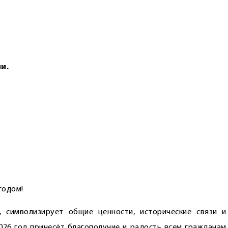
и.
годом!
 символизирует общие ценности, исторические связи и
026 год принесёт благополучие и радость всем гражданам