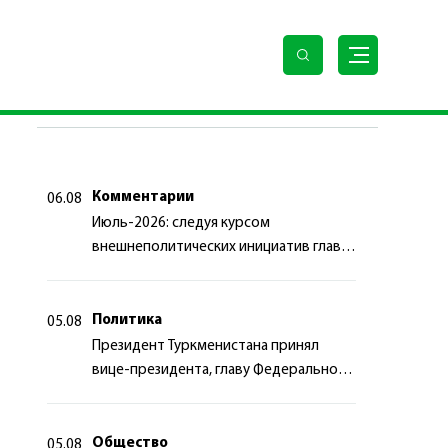
ПОСЛЕДНИЕ НОВОСТИ
Комментарии
06.08
Июль-2026: следуя курсом
внешнеполитических инициатив главы
государства
Политика
05.08
Президент Туркменистана принял
вице-президента, главу Федерального
департамента иностранных дел
Швейцарской Конфедерации
Общество
05.08