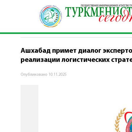
Главная
\
Экономика
\
Ашхабад примет диало
ЭКОНОМИКА
Ашхабад примет диалог эксперто
реализации логистических страт
Опубликовано
10.11.2025