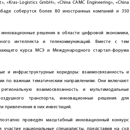
Post», «Kras-Logistics GmbH», «China CAMC Engineering», «China
абаде соберутся более 80 иностранных компаний и 350
 инновационные решения в области цифровой экономики,
енного интеллекта и телекоммуникаций. Вместе с тем
бучающего курса МСЭ и Международного стартап-форума
е и инфраструктурные коридоры: взаимосвязанность и
ции по важным тематическим направлениям. Они включают
региональную взаимосвязанность и мультимодальные
воздушного транспорта, инновационные решения для
и привлечения в них инвестиций.
поэтапно проведён масштабный инновационный конкурс
 участие национальные специалисты, представив на суд