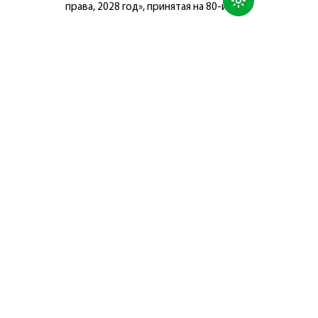
права, 2028 год», принятая на 80-й
сессии Генеральной Ассамблеи
Организации Объединённых Наций