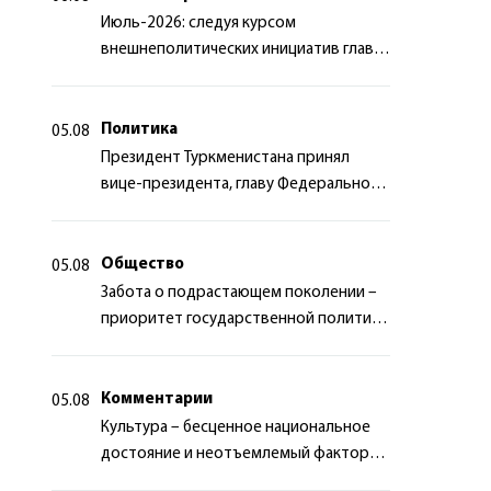
Июль-2026: следуя курсом
внешнеполитических инициатив главы
государства
Политика
05.08
Президент Туркменистана принял
вице-президента, главу Федерального
департамента иностранных дел
Швейцарской Конфедерации
Общество
05.08
Забота о подрастающем поколении –
приоритет государственной политики
Туркменистана
Комментарии
05.08
Культура – бесценное национальное
достояние и неотъемлемый фактор
миротворчества