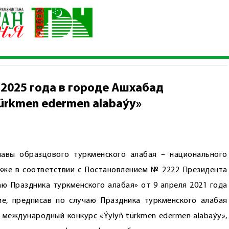
октября 2025 года в городе Ашхабад международный конкурс «Ý
 2025 года в городе Ашхабад
ürkmen edermen alabaýy»
авы образцового туркменского алабая – национального
также в соответствии с Постановлением № 2222 Президента
аю Праздника туркменского алабая» от 9 апреля 2021 года
е, предписав по случаю Праздника туркменского алабая
 международный конкурс «Ýylyň türkmen edermen alabaýy»,