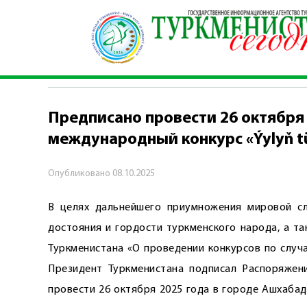
Главная
\
Хроника
\
Предписано провести 26 
ХРОНИКА
Предписано провести 26 октября
международный конкурс «Ýylyň t
Опубликовано
08.10.2025
В целях дальнейшего приумножения мировой сл
достояния и гордос­ти туркменского народа, а 
Туркменистана «О проведении конкурсов по случ
Президент Туркменистана подписал Распоряжени
провести 26 октября 2025 года в городе Ашхабад