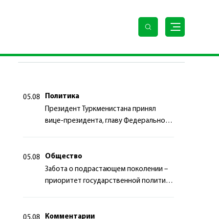
ylyň türkmen edermen alabaýy»
ПОСЛЕДНИЕ НОВОСТИ
Политика
05.08
Президент Туркменистана принял
вице-президента, главу Федерального
департамента иностранных дел
Швейцарской Конфедерации
Общество
05.08
Забота о подрастающем поколении –
приоритет государственной политики
Туркменистана
Комментарии
05.08