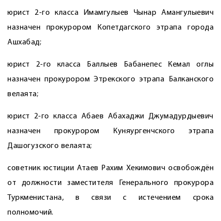
юрист 2-го класса Имамгулыев Чынар Амангулыевич
назначен прокурором Копетдагского этрапа города
Ашхабад;
юрист 2-го класса Баллыев Бабанепес Кемал оглы
назначен прокурором Этрекского этрапа Балканского
велаята;
юрист 2-го класса Абаев Абахаджи Джумадурдыевич
назначен прокурором Куняургенчского этрапа
Дашогузского велаята;
советник юстиции Атаев Рахим Хекимович освобождён
от должности заместителя Генерального прокурора
Туркменистана, в связи с истечением срока
полномочий.