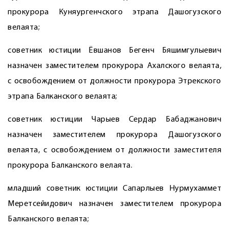
прокурора Куняургенчского этрапа Дашогузского
велаята;
советник юстиции Ёвшанов Бегенч Бяшимгулыевич
назначен заместителем прокурора Ахалского велаята,
с освобождением от должности прокурора Этрекского
этрапа Балканского велаята;
советник юстиции Чарыев Сердар Бабаджанович
назначен заместителем прокурора Дашогузского
велаята, с освобождением от должности заместителя
прокурора Балканского велаята.
младший советник юстиции Сапарлыев Нурмухаммет
Меретсейидович назначен заместителем прокурора
Балканского велаята;