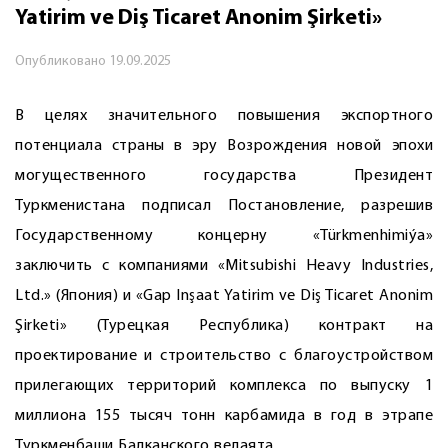
Yatirim ve Diş Tiсaret Anonim Şirketi»
Опубликовано
19.09.2025
В целях значительного повышения экспортного
потенциала страны в эру Возрождения новой эпохи
могущественного государства Президент
Туркменистана подписал Постановление, разрешив
Государственному концерну «Türkmenhimiýa»
заключить с компаниями «Mitsubishi Heavy Industries,
Ltd.» (Япония) и «Gap Inşaat Yatirim ve Diş Tiсaret Anonim
Şirketi» (Турецкая Республика) контракт на
проектирование и строительство с благоустройством
прилегающих территорий комплекса по выпуску 1
миллиона 155 тысяч тонн карбамида в год в этрапе
Туркменбаши Балканского велаята.