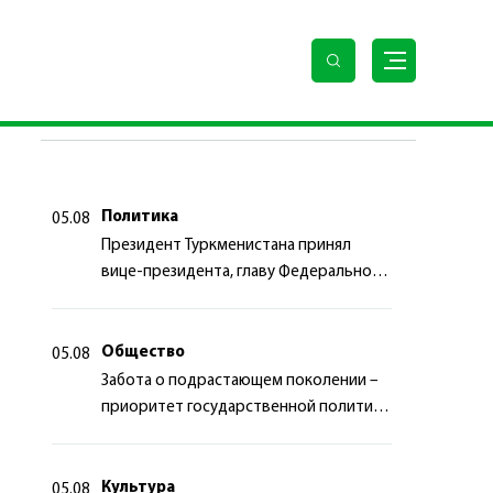
ПОСЛЕДНИЕ НОВОСТИ
Политика
05.08
Президент Туркменистана принял
вице-президента, главу Федерального
департамента иностранных дел
Швейцарской Конфедерации
Общество
05.08
Забота о подрастающем поколении –
приоритет государственной политики
Туркменистана
Культура
05.08