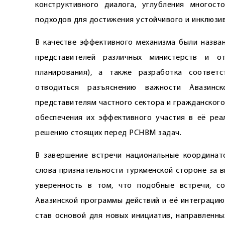
конструктивного диалога, углубления многост
подходов для достижения устойчивого и инклюзив
В качестве эффективного механизма были назва
представителей различных министерств и от
планирования), а также разработка соотве
отводиться разъяснению важности Авазинс
представителям частного сектора и гражданског
обеспечения их эффективного участия в её реа
решению стоящих перед РСНВМ задач.
В завершение встречи национальные координа
слова признательности турк­менской стороне за
уверенность в том, что подобные встречи, с
Авазинской программы действий и её интеграцию
став основой для новых инициатив, направленн