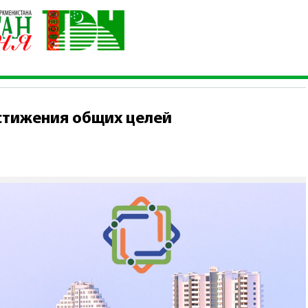
тво для достижения общих целей
стижения общих целей