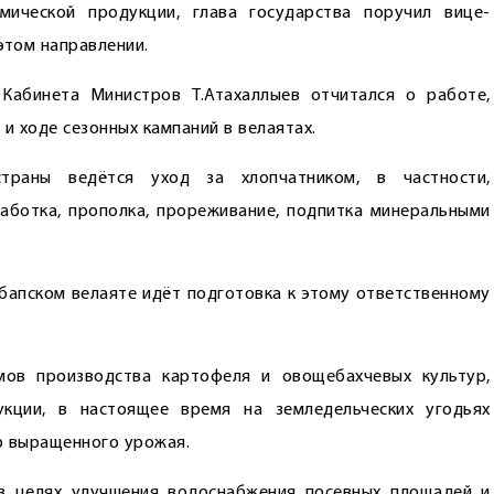
мической продукции, глава государства поручил вице-
этом направлении.
Кабинета Министров Т.Атахаллыев отчитался о работе,
и ходе сезонных кампаний в велаятах.
траны ведётся уход за хлопчатником, в частности,
ботка, прополка, прореживание, подпитка минеральными
ебапском велаяте идёт подготовка к этому ответственному
мов производства картофеля и овощебахчевых культур,
кции, в настоящее время на земледельческих угодьях
р выращенного урожая.
в целях улучшения водоснабжения посевных площадей и