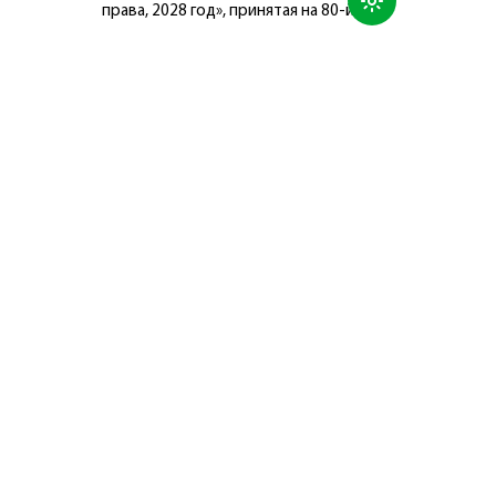
права, 2028 год», принятая на 80-й
сессии Генеральной Ассамблеи
Организации Объединённых Наций