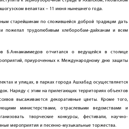
риступить к зерноуборочной страде в Ахалском, Лебапском
ашогузском велаятах – 11 июня нынешнего года.
ётным старейшинам по сложившейся доброй традиции дать
!» и пожелал трудолюбивым хлеборобам-дайханам и всем
ов Б.Аннамаммедов отчитался о ведущейся в столице
ероприятий, приуроченных к Международному дню защиты
пектах и улицах, в парках города Ашхабад осуществляется
ядок. Наряду с этим на прилегающих территориях объектов
ссивов высаживаются декоративные цветы. Кроме того,
вующими министерствами, отраслевыми ведомствами и
анизовать творческие конкурсы, фестивали, научно-
вные мероприятия и песенно-музыкальные торжества.