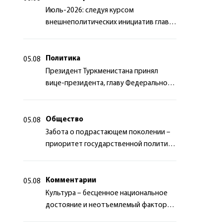
Июль-2026: следуя курсом
внешнеполитических инициатив главы
государства
Политика
05.08
Президент Туркменистана принял
вице-президента, главу Федерального
департамента иностранных дел
Швейцарской Конфедерации
Общество
05.08
Забота о подрастающем поколении –
приоритет государственной политики
Туркменистана
Комментарии
05.08
Культура – бесценное национальное
достояние и неотъемлемый фактор
миротворчества