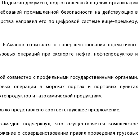
 Подписав документ, подготовленный в целях организации
ребований промышленной безопасности на действующих в
арства направил его по цифровой системе вице-премьеру,
 Б.Аманов отчитался о совершенствовании нормативно-
узовых операций при экспорте нефти, нефтепродуктов и
ной совместно с профильными государственными органами,
овых операций в морских портах и портовых пунк­тах
фтепродуктов и газохимической продукции».
а было представлено соответствующее предложение.
амедов подчерк­нул, что осуществляется комп­лексное
ожение о совершенствовании правил проведения грузовых