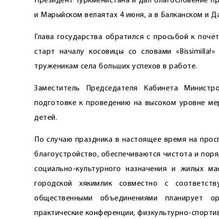
Президент Туркменистана и дал благословение п
и Марыйском велаятах 4 июня, а в Балканском и Д
Глава государства обратился с просьбой к поч
старт началу косовицы со словами «Bissimilla
труженикам села больших успехов в работе.
Заместитель Председателя Кабинета Министр
подготовке к проведению на высоком уровне м
детей.
По случаю праздника в настоящее время на прос
благоустройство, обеспечиваются чистота и пор
социально-культурного назначения и жилых ма
городской хякимлик совместно с соответст
общественными объединениями планирует орг
практические конференции, физкультурно-спорти