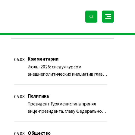
ПОСЛЕДНИЕ НОВОСТИ
Комментарии
06.08
Июль-2026: следуя курсом
внешнеполитических инициатив главы
государства
Политика
05.08
Президент Туркменистана принял
вице-президента, главу Федерального
департамента иностранных дел
Швейцарской Конфедерации
Общество
05.08