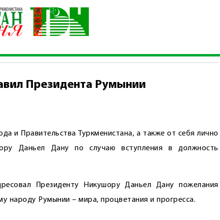
на поздравил Президента Румынии
авил Президента Румынии
да и Правительства Туркменистана, а также от себя лично
шору Даньел Дану по случаю вступления в должность
адресовал Президенту Никушору Даньел Дану пожелания
ему народу Румынии – мира, процветания и прогресса.