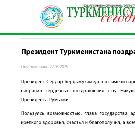
Главная
\
Политика
\
Президент Туркмениста
ПОЛИТИКА
Президент Туркменистана поздр
Опубликовано
27.05.2025
Президент Сердар Бердымухамедов от имени наро
направил сердечные поздравления г-ну Нику
Президента Румынии.
Пользуясь возможностью, глава государства 
крепкого здоровья, счастья и благополучия, а вс