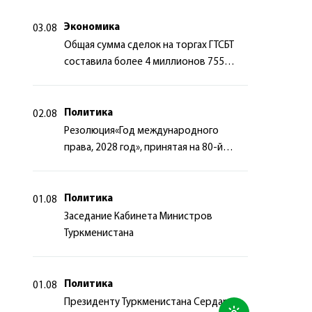
сотрудничества
Экономика
03.08
Общая сумма сделок на торгах ГТСБТ
составила более 4 миллионов 755
тысяч долларов США
Политика
02.08
Резолюция«Год международного
права, 2028 год», принятая на 80-й
сессии Генеральной Ассамблеи
Организации Объединённых Наций
Политика
01.08
Заседание Кабинета Министров
Туркменистана
Политика
01.08
Президенту Туркменистана Сердару