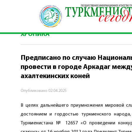
Главная
\
Хроника
\
Предписано по случаю Н
ахалтекинских коней
ХРОНИКА
Предписано по случаю Националь
провести в городе Аркадаг меж
ахалтекинских коней
Опубликовано
02.04.2025
В целях дальнейшего приумножения мировой сла
достоянием и гордостью туркменского народа,
Туркменистана № 12657 «О проведении конкур