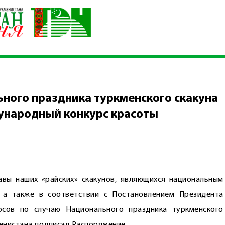
ационального праздника туркменского скакуна провести в горо
ного праздника туркменского скакуна
дународный конкурс красоты
вы наших «райских» скакунов, являющихся национальным
 а также в соответствии с Постановлением Президента
сов по случаю Национального праздника туркменского