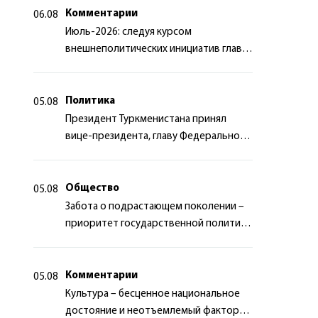
Комментарии
06.08
Июль-2026: следуя курсом
внешнеполитических инициатив главы
государства
Политика
05.08
Президент Туркменистана принял
вице-президента, главу Федерального
департамента иностранных дел
Швейцарской Конфедерации
Общество
05.08
Забота о подрастающем поколении –
приоритет государственной политики
Туркменистана
Комментарии
05.08
Культура – бесценное национальное
достояние и неотъемлемый фактор