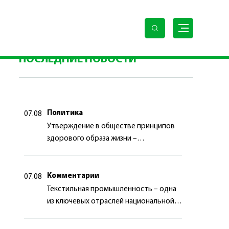
де Аркадаг международный конкурс красоты
ПОСЛЕДНИЕ НОВОСТИ
Политика
07.08
Утверждение в обществе принципов
здорового образа жизни –
приоритетный аспект
государственной политики
Комментарии
07.08
Текстильная промышленность – одна
из ключевых отраслей национальной
экономики