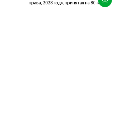
права, 2028 год», принятая на 80-й
сессии Генеральной Ассамблеи
Организации Объединённых Наций