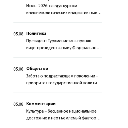
Июль-2026: следуя курсом
внешнеполитических инициатив главы
государства
Политика
05.08
Президент Туркменистана принял
вице-президента, главу Федерального
департамента иностранных дел
Швейцарской Конфедерации
Общество
05.08
Забота о подрастающем поколении –
приоритет государственной политики
Туркменистана
Комментарии
05.08
Культура – бесценное национальное
достояние и неотъемлемый фактор
миротворчества