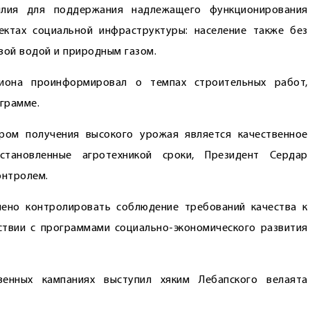
илия для поддержания надлежащего функционирования
ктах социальной инфраструктуры: население также без
вой водой и природным газом.
гиона проинформировал о темпах строительных работ,
грамме.
ром получения высокого урожая является качественное
становленные агротехникой сроки, Президент Сердар
онтролем.
чено контролировать соблюдение требований качества к
твии с программами социально-экономического развития
венных кампаниях выступил хяким Лебапского велаята