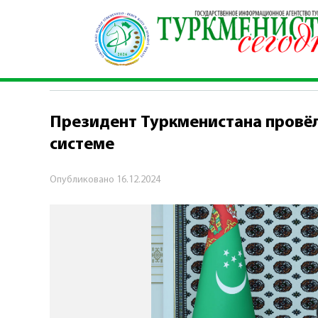
Главная
\
Политика
\
Президент Туркмениста
ПОЛИТИКА
Президент Туркменистана провё
системе
Опубликовано
16.12.2024