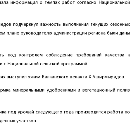
чала информация о темпах работ согласно Национальной
едов подчерк­нул важность выполнения текущих сезонных
этом плане руководителю администрации региона были даны
ать под контролем соблюдение требований качества к
и с Национальной сельской программой.
иях выступил хяким Балканского велаята Х.Ашырмырадов.
ормка минеральными удобрениями и вегетационный полив
ника под урожай следующего года производится работа по
дённых участков.