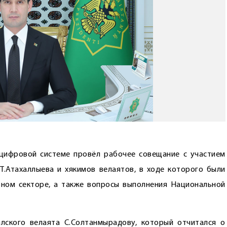
цифровой системе провёл рабочее совещание с участием
.Атахаллыева и хякимов велаятов, в ходе которого были
ном секторе, а также вопросы выполнения Нацио­нальной
лского велаята С.Солтанмырадову, который отчитался о