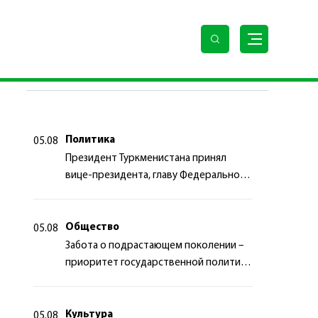
Российской Федерации
ПОСЛЕДНИЕ НОВОСТИ
Политика
05.08
Президент Туркменистана принял
вице-президента, главу Федерального
департамента иностранных дел
Швейцарской Конфедерации
Общество
05.08
Забота о подрастающем поколении –
приоритет государственной политики
Туркменистана
Культура
05.08