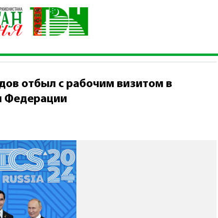
ымухамедов отбыл с рабочим визитом в Республику Татарстан 
ов отбыл с рабочим визитом в
й Федерации