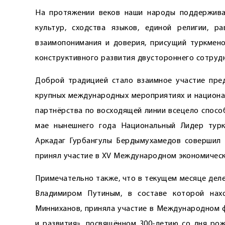
На протяжении веков наши народы поддержива
культур, сходства языков, единой религии, р
взаимопонимания и доверия, присущий туркмено
конструктивного развития двустороннего сотруд
Доброй традицией стало взаимное участие пред
крупных международных мероприятиях и национа
партнёрства по восходящей линии всецело способ
мае нынешнего года Национальный Лидер турк
Аркадаг Гурбангулы Бердымухамедов совершил р
принял участие в XV Международном экономическ
Примечательно также, что в текущем месяце дел
Владимиром Путиным, в составе которой нах
Минниханов, приняла участие в Международном ф
и развития», посвящённом 300-летию со дня рож