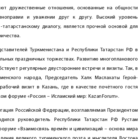
ют дружественные отношения, основанные на общности
авноправии и уважении друг к другу. Высокий уровень
-татарстанскому диалогу, является прочной основой для
ничества.
ставителей Туркменистана и Республики Татарстан РФ в
льных праздничных торжествах. Развитию многопланового
ствуют регулярные двусторонние встречи и визиты. Так, в
менского народа, Председатель Халк Маслахаты Герой-
абочий визит в Казань, где в качестве почётного гостя
ом форуме «Россия – Исламский мир: KazanForum».
егация Российской Федерации, возглавляемая Президентом
одился руководитель Республики Татарстан РФ Рустам
оруме «Взаимосвязь времён и цивилизаций – основа мира
дения великого туркменского поэта и мыслителя Востока