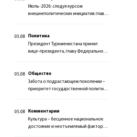
Июль-2026: следуя курсом
внешнеполитических инициатив главы
государства
Политика
05.08
Президент Туркменистана принял
вице-президента, главу Федерального
департамента иностранных дел
Швейцарской Конфедерации
Общество
05.08
Забота о подрастающем поколении –
приоритет государственной политики
Туркменистана
Комментарии
05.08
Культура – бесценное национальное
достояние и неотъемлемый фактор
миротворчества