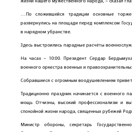
жизни нашего мужественного народа, – сказал гла
…По сложившейся традиции основные торжес
развернулись на площади перед комп­лексом Гос
в нарядном убранстве.
Здесь выстроились парадные расчёты военнослуж
На часах – 10:00. Президент Сердар Бердымух
военного оркестра военных и правоохранительны
Собравшиеся с огромным воодушевлением приветс
Традиционно праздник начинается с военного п
мощь Отчизны, высокий профессионализм и вы
спокойной жизни народа, священных рубежей Роди
Министр обороны, секретарь Государственн