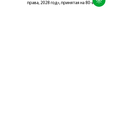
права, 2028 год», принятая на 80-й
сессии Генеральной Ассамблеи
Организации Объединённых Наций