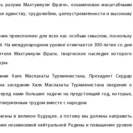
зь разума Махтумкули Фраги», ознаменован масштабными
я единству, трудолюбию, целеустремлённости и высокому
ик преисполнен для всех нас особым смыслом, поскольку
ий. На международном уровне отмечается 300-летие со дня
ителя Махтумкули Фраги, творческое наследие которого
уры.
ании Халк Маслахаты Туркменистана, Президент Сердар
на заседании Халк Маслахаты Туркменистана сведения о
перед нами большие задачи на предстоящий год, которые,
отверженным трудом вместе с народом.
чизны в великое будущее, а потому мы должны направить
ния независимой нейтральной Родины и повышения уровня