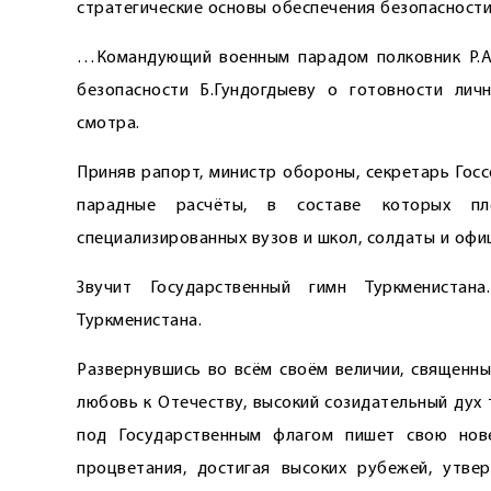
стратегические основы обеспечения безо­пасности
…Командующий военным парадом полковник Р.Ая
безопасности Б.Гундогдыеву о готовности лич
смотра.
Приняв рапорт, министр обороны, секретарь Гос
парадные расчёты, в составе которых п
специализированных вузов и школ, солдаты и оф
Звучит Государственный гимн Туркменистан
Туркменистана.
Развернувшись во всём своём величии, священны
любовь к Отечеству, высокий созидательный дух 
под Государственным флагом пишет свою нов
процветания, достигая высоких рубежей, утве