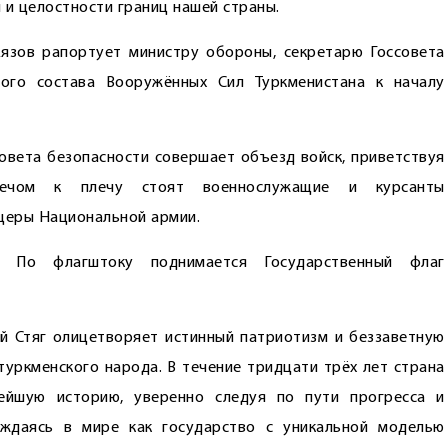
 и целостности границ нашей страны.
зов рапортует министру обороны, секретарю Госсовета
ного состава Вооружённых Сил Туркменистана к началу
совета безопасности совершает объезд войск, приветствуя
лечом к плечу стоят военнослужащие и курсанты
ицеры Национальной армии.
а. По флагштоку поднимается Государственный флаг
й Стяг олицетворяет истинный патриотизм и беззаветную
туркменского народа. В течение тридцати трёх лет страна
ейшую историю, уверенно следуя по пути прогресса и
рждаясь в мире как государство с уникальной моделью