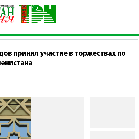
ымухамедов принял участие в торжествах по случаю Дня незав
ов принял участие в торжествах по
менистана