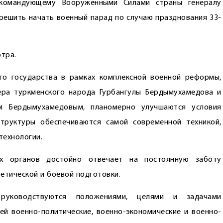
нокомандующему Вооружёнными Силами страны генералу
ешить начать военный парад по случаю празднования 33-
отра.
го государства в рамках комплексной военной реформы,
ера туркменского народа Гурбангулы Бердымухамедова и
м Бердымухамедовым, планомерно улучшаются условия
руктуры обеспечиваются самой ­современной техникой,
технологии.
ых органов достойно отвечает на постоянную заботу
етической и боевой подготовки.
руководствуются положениями, целями и задачами
й военно-политические, военно-экономические и военно-