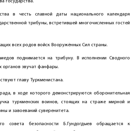
ва государства.
тва в честь славной даты национального календаря
ударственной трибуны, встретившей многочисленных гостей
ащих всех родов войск Вооружённых Сил страны.
амедов поднимается на трибуну. В исполнении Сводного
х органов звучат фанфары.
твуют главу Туркменистана.
арада, в ходе которого демонстрируются оборонительная
учка туркменских воинов, стоящих на страже мирной и
ны и завоеваний суверенитета.
ого совета безопасности Б.Гундогдыев обращается к