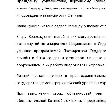
Президенту Туркменистана, Верховному Глав
армии Сердару Бердымухамедову с просьбой разр
й годовщины независимости Отчизны.
Глава Туркменистана отдаёт команду о начале см
В эру Возрождения новой эпохи могущественно
развёрнутой по инициативе Национального Лид
успешно продолжаемой Президентом Сердаро
службы и быта солдат и офицеров. Силовые ст
вооружением, в их работу внедряются цифровые 
Личный состав военных и правоохранительн
государства, демонстрируя высокий уровень теор
При выполнении своих обязанностей они 
оборонительной Военной доктрины, определяюще