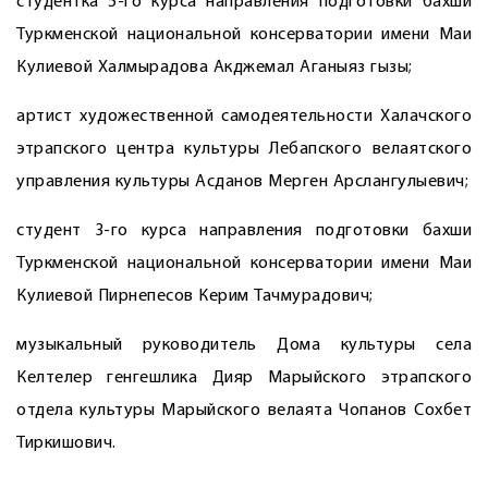
студентка 5-го курса направления подготовки бахши
Туркменской национальной консерватории имени Маи
Кулиевой Халмырадова Акджемал Аганыяз гызы;
артист художественной самодеятельности Халачского
этрапского центра культуры Лебапского велаятского
управления культуры Асданов Мерген Арслангулыевич;
студент 3-го курса направления подготовки бахши
Туркменской национальной консерватории имени Маи
Кулиевой Пирнепесов Керим Тачмурадович;
музыкальный руководитель Дома культуры села
Келтелер генгешлика Дияр Марыйского этрапского
отдела культуры Марыйского велаята Чопанов Сохбет
Тиркишович.