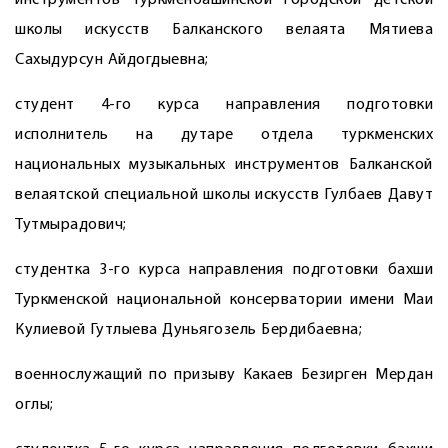
инструментов Туркменбашинской городской детской
школы искусств Балканского велаята Мятиева
Сахыдурсун Айдогдыевна;
студент 4-го курса направления подготовки
исполнитель на дутаре отдела туркменских
национальных музыкальных инструментов Балканской
велаятской специальной школы искусств Гулбаев Давут
Тутмырадович;
студентка 3-го курса направления подготовки бахши
Туркменской национальной консерватории имени Маи
Кулиевой Гутлыева Дуньягозель Бердибаевна;
военнослужащий по призыву Какаев Безирген Мердан
оглы;