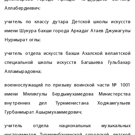
Аллабердиевич;
учитель по классу дутара Детской школы искусств
имени Шукура бахши города Аркадаг Атаев Джумагулы
Нурмырат оглы;
учитель отдела искусств бахши Ахалской велаятской
специальной школы искусств Багшыева Гульбахар
Алламырадовна;
военнослужащий по призыву воинской части № 1001
имени Мяликгулы Бердымухамедова Министерства
внутренних дел Туркменистана Ходжамгулыев
Гурбанмырат Ашырмухаммедович;
учитель отдела национальных музыкальных