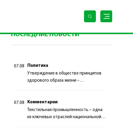
на ознакомился с ходом реализации второй очереди
ПОСЛЕДНИЕ НОВОСТИ
Политика
07.08
Утверждение в обществе принципов
здорового образа жизни –
приоритетный аспект
государственной политики
Комментарии
07.08
Текстильная промышленность – одна
из ключевых отраслей национальной
экономики