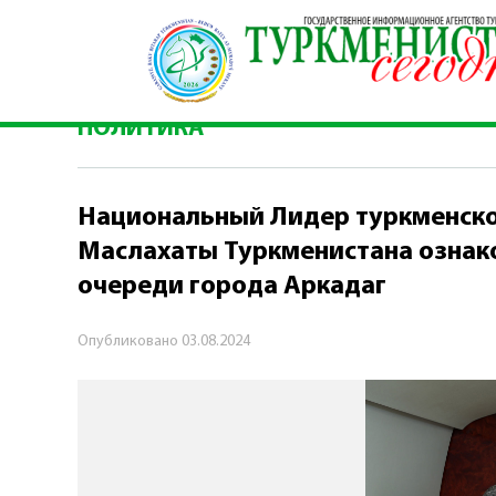
Главная
\
Политика
\
Национальный Лидер ту
города Аркадаг
ПОЛИТИКА
Национальный Лидер туркменско
Маслахаты Туркменистана ознак
очереди города Аркадаг
Опубликовано
03.08.2024