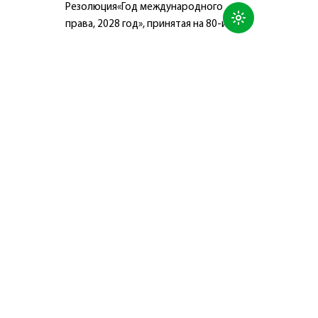
Резолюция«Год международного
права, 2028 год», принятая на 80-й
сессии Генеральной Ассамблеи
Организации Объединённых Наций