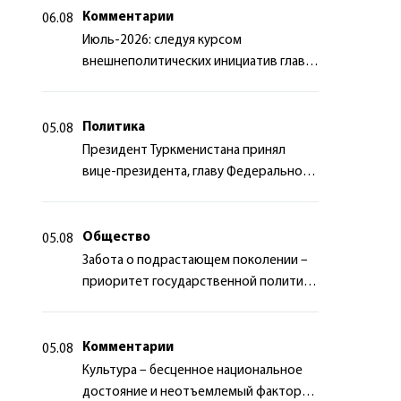
Комментарии
06.08
Июль-2026: следуя курсом
внешнеполитических инициатив главы
государства
Политика
05.08
Президент Туркменистана принял
вице-президента, главу Федерального
департамента иностранных дел
Швейцарской Конфедерации
Общество
05.08
Забота о подрастающем поколении –
приоритет государственной политики
Туркменистана
Комментарии
05.08
Культура – бесценное национальное
достояние и неотъемлемый фактор