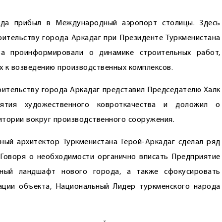
ода прибыл в Международный аэропорт столицы. Здесь
оительству города Аркадаг при Президенте Туркменистана
ва проинформировали о динамике строительных работ,
х к возведению производственных комплексов.
оительству города Аркадаг представил Председателю Халк
иятия художественного ковроткачества и доложил о
итории вокруг производственного сооружения.
ный архитектор Туркменистана Герой-Аркадаг сделал ряд
 Говоря о необходимости органично вписать Предприятие
рный ландшафт нового города, а также сфокусировать
ации объекта, Национальный Лидер туркменского народа