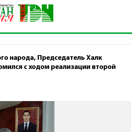
ркменского народа, Председатель Халк Маслахаты Туркмениста
го народа, Председатель Халк
омился с ходом реализации второй