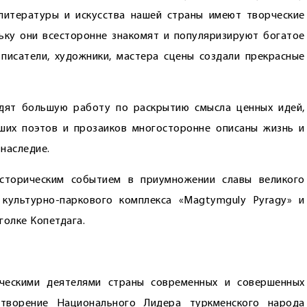
литературы и искусства нашей страны имеют творческие
ьку они всесторонне знакомят и популяризируют богатое
писатели, художники, мастера сцены создали прекрасные
дят большую работу по раскрытию смысла ценных идей,
аших поэтов и прозаиков многосторонне описаны жизнь и
наследие.
сторическим событием в приумножении славы великого
культурно-паркового комплекса «Magtymguly Pyragy» и
голке Копетдага.
ческими деятелями страны современных и совершенных
отворение Национального Лидера туркменского народа