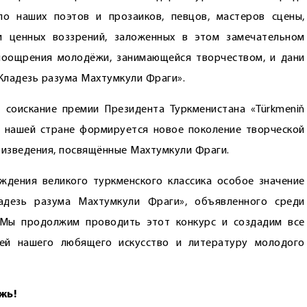
о наших поэтов и прозаиков, певцов, мастеров сцены,
и ценных воззрений, заложенных в этом замечательном
 поощрения молодёжи, занимающейся творчеством, и дани
Кладезь разума Махтумкули Фраги».
 соискание премии Президента Туркменистана «Türkmeniň
 в нашей стране формируется новое поколение творческой
изведения, посвящённые Махтумкули Фраги.
ждения великого туркменского классика особое значение
адезь разума Махтумкули Фраги», объявленного среди
 Мы продолжим проводить этот конкурс и создадим все
тей нашего любящего искусство и литературу молодого
жь!