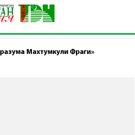
«Кладезь разума Махтумкули Фраги»
 разума Махтумкули Фраги»