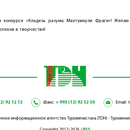
в конкурсе «Кладезь разума Махтумкули Фраги»! Желаю
спехов в творчестве!
2) 92 12 12
Факс:
+ 993 (12) 92 52 30
Email:
нное информационное агентство Туркменистана (TDH) - Туркмени
Copyright 2012-2026 /
RSS