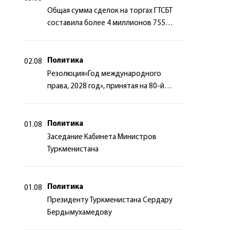
Общая сумма сделок на торгах ГТСБТ
составила более 4 миллионов 755
тысяч долларов США
Политика
02.08
Резолюция«Год международного
права, 2028 год», принятая на 80-й
сессии Генеральной Ассамблеи
Организации Объединённых Наций
Политика
01.08
Заседание Кабинета Министров
Туркменистана
Политика
01.08
Президенту Туркменистана Сердару
Бердымухамедову