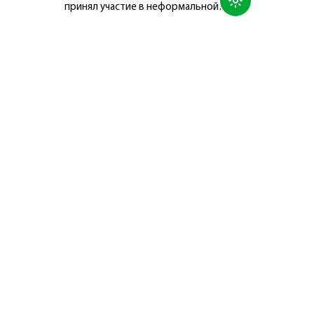
принял участие в неформальной
Консультативной встрече глав
государств Центральной Азии и
Азербайджанской Республики