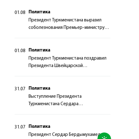
Политика
01.08
Президент Туркменистана выразил
соболезнования Премьер-министру
Японии
Политика
01.08
Президент Туркменистана поздравил
Президента Швейцарской
Конфедерации
Политика
31.07
Выступление Президента
Туркменистана Сердара
Бердымухамедова на неформальной
Консультативной встрече глав
государств Центральной Азии и
Политика
31.07
Азербайджанской Республики
Президент Сердар Бердымухамедов