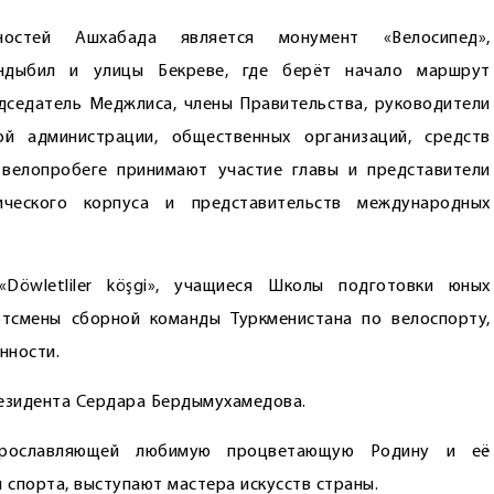
ностей Ашхабада является монумент «Велосипед»,
андыбил и улицы Бекреве, где берёт начало маршрут
дседатель Меджлиса, члены Правительства, руководители
ой администрации, общественных организаций, средств
 велопробеге принимают участие главы и представители
ического корпуса и представительств международных
Döwletliler köşgi», учащиеся Школы подготовки юных
тсмены сборной команды Туркменистана по велоспорту,
нности.
езидента Сердара Бердымухамедова.
, прославляющей любимую процветающую Родину и её
 спорта, выступают мастера искусств страны.