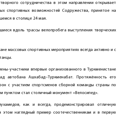
творного сотрудничества в этом направлении открывает
х спортивных возможностей Содружест­ва, принятое на
шемся в столице 24 мая.
иеся вдоль трассы велопробега выступления творческих
ане массовых спортивных мероприятиях всегда активно и с
танцы.
ены-участники впервые организованного в Туркменистане
ад автобана Ашхабад–Туркменабат. Протяжённость его
фон с участием спортсменов сборной команды страны по
ым пунктом стал столичный монумент «Велосипед».
ухамедов, как и всегда, продемонстрировал отличную
в этом наглядный пример соотечественникам и в первую