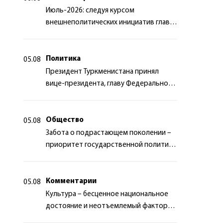
Июль-2026: следуя курсом
внешнеполитических инициатив главы
государства
Политика
05.08
Президент Туркменистана принял
вице-президента, главу Федерального
департамента иностранных дел
Швейцарской Конфедерации
Общество
05.08
Забота о подрастающем поколении –
приоритет государственной политики
Туркменистана
Комментарии
05.08
Культура – бесценное национальное
достояние и неотъемлемый фактор
миротворчества