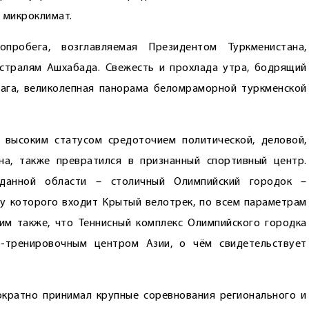
 микроклимат.
робега, возглавляемая Президентом Туркменистана,
стралям Ашхабада. Свежесть и прохлада утра, бодрящий
ага, великолепная панорама беломраморной туркменской
 высоким статусом средоточием политической, деловой,
на, также превратился в признанный спортивный центр.
 данной области – столичный Олимпийский городок –
у которого входит Крытый велотрек, по всем параметрам
 также, что Теннисный комп­лекс Олимпийского городка
о-тренировочным центром Азии, о чём свидетельствует
ократно принимал крупные соревнования регионального и