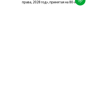
права, 2028 год», принятая на 80-й
сессии Генеральной Ассамблеи
Организации Объединённых Наций