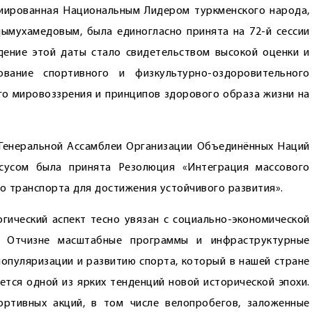
иированная Нацио­нальным Лидером туркменского народа,
ымухамедовым, была единогласно принята на 72-й сессии
дение этой даты стало свидетельством высокой оценки и
ование спортивного и физкультурно-оздоровительного
го мировоззрения и принципов здорового образа жизни на
и Генеральной Ассамблеи Организации Объединённых Наций
сусом была принята Резолюция «Интеграция массового
о транспорта для достижения устойчивого развития».
огический аспект тесно увязан с социально-экономической
в Отчизне масштабные программы и инфраструктурные
популяризации и развитию спорта, который в нашей стране
ется одной из ярких тенденций новой исторической эпохи.
ортивных акций, в том числе велопробегов, заложенные