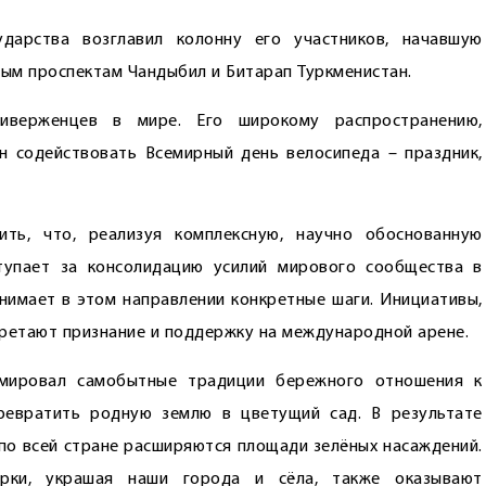
ударства возглавил колонну его участников, начавшую
ым проспектам Чандыбил и Битарап Туркменистан.
иверженцев в мире. Его широкому распространению,
н содействовать Всемирный день велосипеда – праздник,
ть, что, реализуя комплексную, научно обоснованную
тупает за консолидацию усилий мирового сообщества в
нимает в этом направлении конкретные шаги. Инициативы,
бретают признание и поддержку на международной арене.
рмировал самобытные традиции бережного отношения к
ревратить родную землю в цветущий сад. В результате
 по всей стране расширяются площади зелёных насаждений.
рки, украшая наши города и сёла, также оказывают