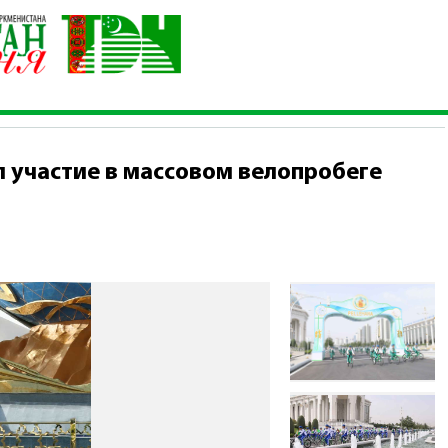
на принял участие в массовом велопробеге
 участие в массовом велопробеге