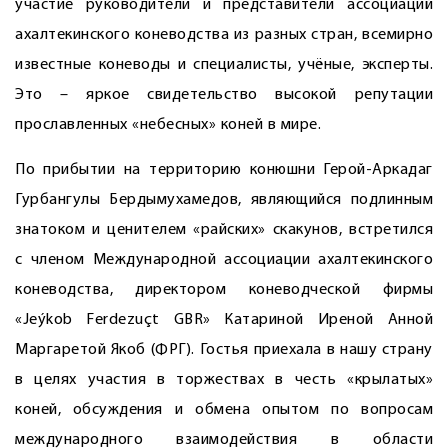
участие руководители и представители ассоциаций
ахалтекинского коневодства из разных стран, всемирно
известные коневоды и специалисты, учёные, эксперты.
Это – яркое свидетельство высокой репутации
прославленных «небесных» коней в мире.
По прибытии на территорию конюшни Герой-Аркадаг
Гурбангулы Бердымухамедов, являющийся подлинным
знатоком и ценителем «райских» скакунов, встретился
с членом Международной ассоциации ахалтекинского
коневодства, директором коневодческой фирмы
«Jeýkob Ferdezuçt GBR» Катариной Иреной Анной
Маргаретой Якоб (ФРГ). Гостья приехала в нашу страну
в целях участия в торжествах в честь «крылатых»
коней, обсуждения и обмена опытом по вопросам
международного взаимодействия в области