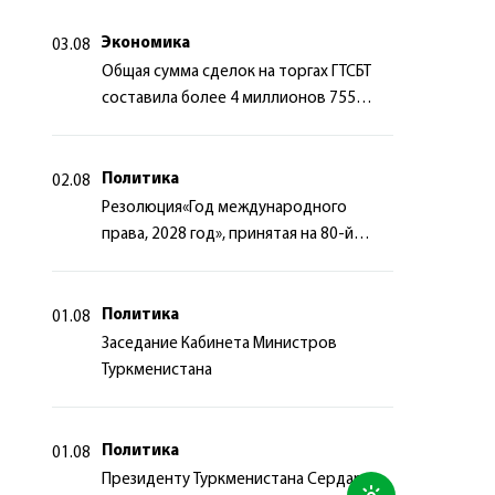
сотрудничества
Экономика
03.08
Общая сумма сделок на торгах ГТСБТ
составила более 4 миллионов 755
тысяч долларов США
Политика
02.08
Резолюция«Год международного
права, 2028 год», принятая на 80-й
сессии Генеральной Ассамблеи
Организации Объединённых Наций
Политика
01.08
Заседание Кабинета Министров
Туркменистана
Политика
01.08
Президенту Туркменистана Сердару