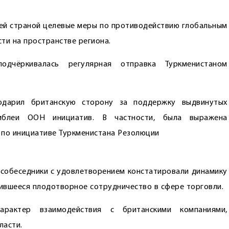
ей страной целевые меры по противодействию глобальным
ти на пространстве региона.
одчёркивалась регулярная отправка Туркменистаном
годарил британскую сторону за поддержку выдвинутых
амблеи ООН инициатив. В частности, была выражена
 по инициативе Туркменистана Резолюции
 собеседники с удовлетворением констатировали динамику
ившееся плодотворное сотрудничество в сфере торговли.
рактер взаи­модействия с британскими компаниями,
ласти.