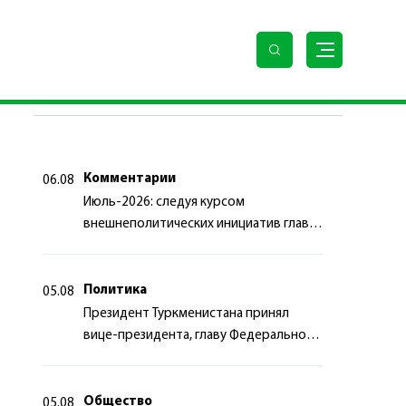
делам Содружества и развития Великобритании
ПОСЛЕДНИЕ НОВОСТИ
Комментарии
06.08
Июль-2026: следуя курсом
внешнеполитических инициатив главы
государства
Политика
05.08
Президент Туркменистана принял
вице-президента, главу Федерального
департамента иностранных дел
Швейцарской Конфедерации
Общество
05.08