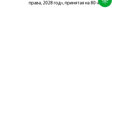
права, 2028 год», принятая на 80-й
сессии Генеральной Ассамблеи
Организации Объединённых Наций