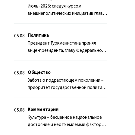
Июль-2026: следуя курсом
внешнеполитических инициатив главы
государства
Политика
05.08
Президент Туркменистана принял
вице-президента, главу Федерального
департамента иностранных дел
Швейцарской Конфедерации
Общество
05.08
Забота о подрастающем поколении –
приоритет государственной политики
Туркменистана
Комментарии
05.08
Культура – бесценное национальное
достояние и неотъемлемый фактор
миротворчества