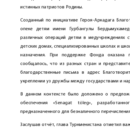
истинных патриотов Родины.
Созданный по инициативе Героя-Аркадага Благ
опеке детям имени Гурбангулы Бердымухаме
различных операций детям в медучреждениях с
детских домах, специализированных школах и шко
назначения. При поддержке Фонда оказана 
сообщалось, что из разных стран и представит
благодарственные письма в адрес Благотвори
укреплении уз дружбы между государствами и на
В данном контексте было доложено о предлож
обеспечения «Senagat töleg», разработан
предназначенного для безналичного перечислени
Заслушав отчёт, глава Туркменистана отметил в