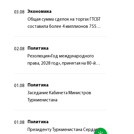
сотрудничества
Экономика
03.08
Общая сумма сделок на торгах ГТСБТ
составила более 4 миллионов 755
тысяч долларов США
Политика
02.08
Резолюция«Год международного
права, 2028 год», принятая на 80-й
сессии Генеральной Ассамблеи
Организации Объединённых Наций
Политика
01.08
Заседание Кабинета Министров
Туркменистана
Политика
01.08
Президенту Туркменистана Сердару