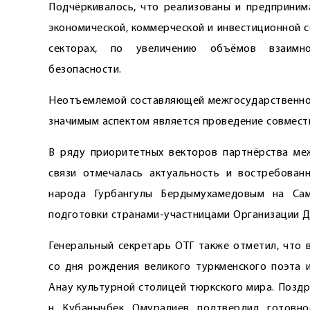
Подчёркивалось, что реализованы и предприним
экономической, коммерческой и инвестиционной 
секторах, по увеличению объёмов взаимно
безопасности.
Неотъемлемой составляющей межгосударственного
значимым аспектом является проведение совместн
В ряду приоритетных векторов партнёрства меж
связи отмечалась актуальность и востребован
народа Гурбангулы Бердымухамедовым на Са
подготовки странами-участницами Организации Д
Генеральный секретарь ОТГ также отметил, что 
со дня рождения великого туркменского поэта 
Анау культурной столицей тюркского мира. Поздр
н Кубанычбек Омуралиев подтвердил готовн