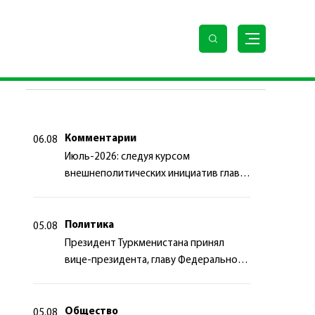
ПОСЛЕДНИЕ НОВОСТИ
Комментарии
06.08
Июль-2026: следуя курсом
внешнеполитических инициатив главы
государства
Политика
05.08
Президент Туркменистана принял
вице-президента, главу Федерального
департамента иностранных дел
Швейцарской Конфедерации
Общество
05.08