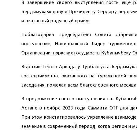
В завершение своего выступления гость ещё р
Бердымухамедову и Президенту Сердару Бердыму
и оказанный радушный приём.
Поблагодарив Председателя Совета старей
выступление, Национальный Лидер туркменско
Организации тюркских государств Кубанычбеку О
Выразив Герою-Аркадагу Гурбангулы Бердымуха
гостеприимства, оказанного на туркменской зем
заседания, пожелал всем благословенного месяца
В продолжение своего выступления г-н Кубаныч
Астане в ноябре 2023 года Саммита ОТГ для дал
При этом констатировалось укрепление взаимоде
значение в современный период, когда регион и м