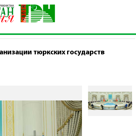
ейшин Организации тюркских государств
анизации тюркских государств