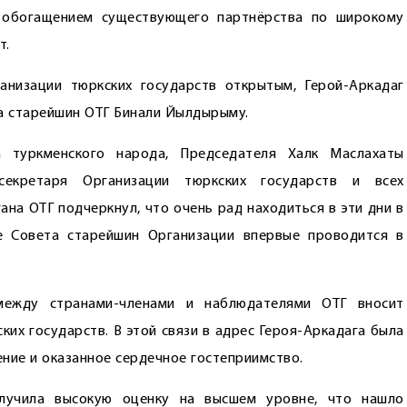
с обогащением существующего партнёрства по широкому
т.
анизации тюркских государств открытым, Герой-Аркадаг
а старейшин ОТГ Бинали Йылдырыму.
а туркменского народа, Председателя Халк Маслахаты
 секретаря Организации тюркских государств и всех
ана ОТГ подчеркнул, что очень рад находиться в эти дни в
е Совета старейшин Организации впервые проводится в
 между странами-членами и наблюдателями ОТГ вносит
ких государств. В этой связи в адрес Героя-Аркадага была
ние и оказанное сердечное гостеприимство.
олучила высокую оценку на высшем уровне, что нашло