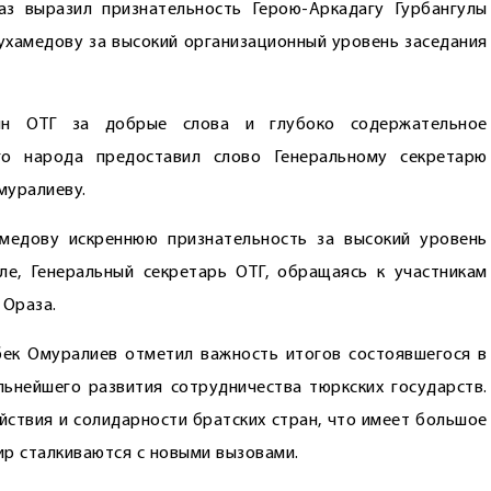
аз выразил признательность Герою-Аркадагу Гурбангулы
хамедову за высокий организационный уровень заседания
шин ОТГ за добрые слова и глубоко содержательное
го народа предоставил слово Генеральному секретарю
муралиеву.
медову искреннюю признательность за высокий уровень
ле, Генеральный секретарь ОТГ, обращаясь к участникам
 Ораза.
бек Омуралиев отметил важность итогов состоявшегося в
ьнейшего развития сотрудничества тюркских государств.
йствия и солидарности братских стран, что имеет большое
ир сталкиваются с новыми вызовами.