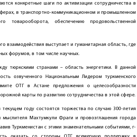
аются конкретные шаги по активизации сотрудничества в
сферах, в транспортно-коммуникационном и промышленном
го товарооборота, обеспечению продовольственной
 взаимодействия выступает и гуманитарная область, где
ых форумов, в том числе научных.
ду тюркскими странами – область энергетики. В данной
ность озвученного Национальным Лидером туркменского
ммите ОТГ в Астане предложения о целесообразности
орожной карты по развитию сотрудничества в этой сфере.
в текущем году состоятся торжества по случаю 300-летия
и мыслителя Махтумкули Фраги и провозглашения города
авив Туркменистан с этими знаменательными событиями, г-
ость оказать со стороны ОТГ всемерную поддержку в