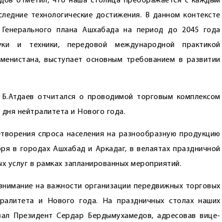
дов отметил, что наша столица преображается с каждым
ледние технологические достижения. В данном контексте
 Генерального плана Ашхабада на период до 2045 года
уки и техники, передовой международной практикой
кменистана, выступает основным требованием в развитии
 Б.Атдаев отчитался о проводимой торговым комплексом
дня нейтралитета и Нового года.
етворения спроса населения на разнообразную продукцию
ря в городах Ашхабад и Аркадаг, в велаятах праздничной
ых услуг в рамках запланированных мероприятий.
 внимание на важности организации передвижных торговых
ралитета и Нового года. На праздничных столах наших
зал Президент Сердар Бердымухамедов, адресовав вице-