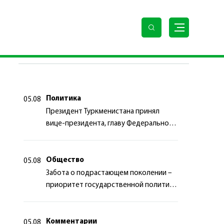
ПОСЛЕДНИЕ НОВОСТИ
Политика
05.08
Президент Туркменистана принял
вице-президента, главу Федерального
департамента иностранных дел
Швейцарской Конфедерации
Общество
05.08
Забота о подрастающем поколении –
приоритет государственной политики
Туркменистана
Комментарии
05.08