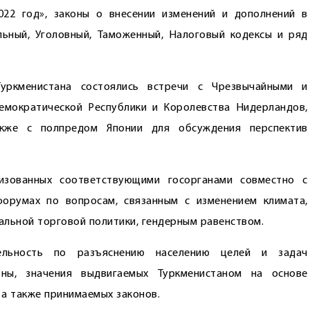
022 год», законы о внесении изменений и дополнений в
льный, Уголовный, Таможенный, Налоговый кодексы и ряд
уркменистана состоялись встречи с Чрезвычайными и
мократической Республики и Королевства Нидерландов,
акже с полпредом Японии для обсуждения перспектив
изованных соответствующими госорганами совместно с
румах по вопросам, связанным с изменением климата,
альной торговой политики, гендерным равенством.
ельность по разъяснению населению целей и задач
зны, значения выдвигаемых Туркменистаном на основе
 а также принимаемых законов.