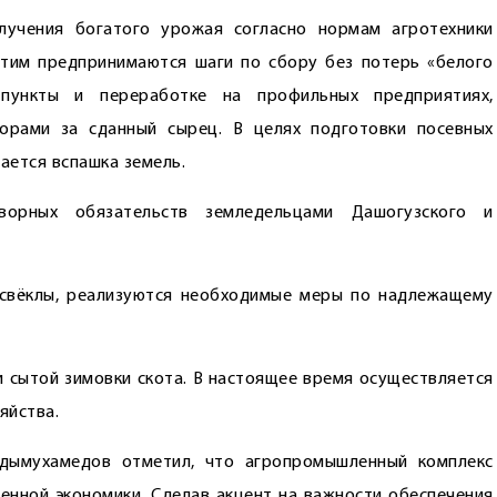
лучения богатого урожая согласно нормам агротехники
этим предпринимаются шаги по сбору без потерь «белого
 пункты и переработке на профильных предприятиях,
орами за сданный сырец. В целях подготовки посевных
ается вспашка земель.
ворных обязательств земледельцами Дашогузского и
 свёклы, реализуются необходимые меры по надлежащему
и сытой зимовки скота. В настоящее время осуществляется
яйства.
рдымухамедов отметил, что агропромышленный комплекс
венной экономики. Сделав акцент на важности обеспечения