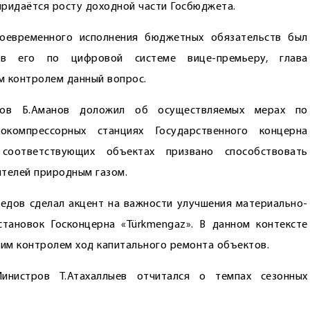
 придаётся росту доходной части Госбюджета.
оевременного исполнения бюджетных обязательств был
вив его по цифровой системе вице-премьеру, глава
м контролем данный вопрос.
тров Б.Аманов доложил об осуществляемых мерах по
окомпрессорных станциях Государственного концерна
соответствующих объектах призвано способствовать
телей природным газом.
едов сделал акцент на важности улучшения материально-
становок Госконцерна «Türkmengaz». В данном контексте
им контролем ход капитального ремонта объектов.
инистров Т.Атахаллыев отчитался о темпах сезонных