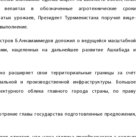
велаятах в обозначенные агротехнические сроки
гатых урожаев, Президент Туркменистана поручил вице-
выполнение.
истров Б.Аннамаммедов доложил о ведущейся масштабной
амм, нацеленных на дальнейшее развитие Ашхабада и
нно расширяет свои территориальные границы за счёт
иальной и производственной инфраструктуры. Большое
тектурного облика главного города страны, по праву
отрение главы государства подготовленные предложения,