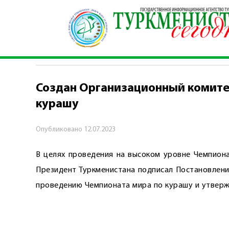
Главная
\
Хроника
\
Создан Организационный
ХРОНИКА
Создан Организационный комите
курашу
Опубликовано
12.07.2023
В целях проведения на высоком уровне Чемпиона
Президент Туркменистана подписал Постановлени
проведению Чемпионата мира по курашу и утвержд