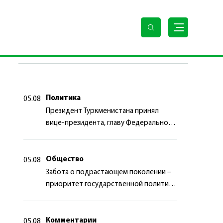
ПОСЛЕДНИЕ НОВОСТИ
Политика
05.08
Президент Туркменистана принял
вице-президента, главу Федерального
департамента иностранных дел
Швейцарской Конфедерации
Общество
05.08
Забота о подрастающем поколении –
приоритет государственной политики
Туркменистана
Комментарии
05.08