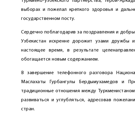
турк­мено-узбекского партнёрства, Герой-Арка
выборах и пожелал крепкого здоровья и дальн
государственном посту.
Сердечно поблагодарив за поздравления и добры
Узбекистан искренне дорожит узами дружбы и
настоящее время, в результате целенаправле
обогащается новым содержанием.
В завершение телефонного разговора Национа
Маслахаты Гурбангулы Бердымухамедов и Пр
традиционные отношения между Туркменистаном и
развиваться и углуб­ляться, адресовав пожела
стран.