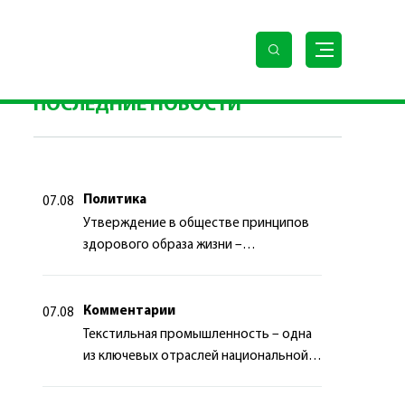
лем Халк Маслахаты Туркменистана и Президентом
ПОСЛЕДНИЕ НОВОСТИ
Политика
07.08
Утверждение в обществе принципов
здорового образа жизни –
приоритетный аспект
государственной политики
Комментарии
07.08
Текстильная промышленность – одна
из ключевых отраслей национальной
экономики