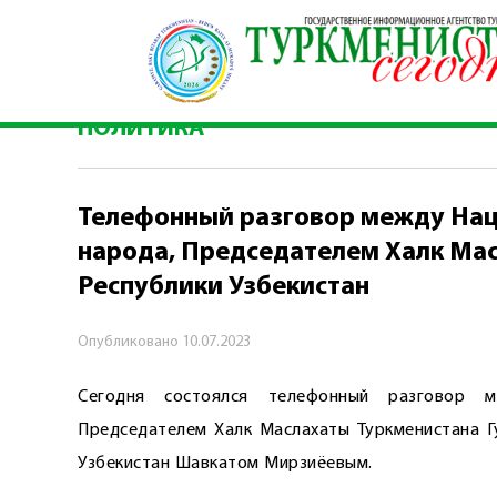
Главная
\
Политика
\
Телефонный разговор м
Республики Узбекистан
ПОЛИТИКА
Телефонный разговор между На
народа, Председателем Халк Ма
Республики Узбекистан
Опубликовано
10.07.2023
Сегодня состоялся телефонный разговор м
Председателем Халк Маслахаты Туркменистана 
Узбекистан Шавкатом Мирзиёевым.