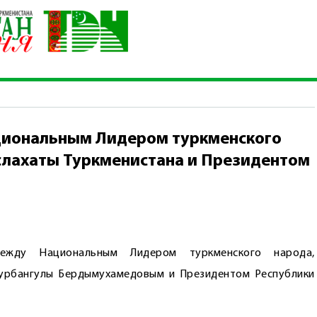
ежду Национальным Лидером туркменского народа, Председате
циональным Лидером туркменского
слахаты Туркменистана и Президентом
ежду Национальным Лидером туркменского народа,
Гурбангулы Бердымухамедовым и Президентом Республики