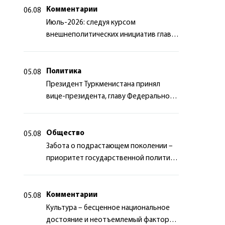
Комментарии
06.08
Июль-2026: следуя курсом
внешнеполитических инициатив главы
государства
Политика
05.08
Президент Туркменистана принял
вице-президента, главу Федерального
департамента иностранных дел
Швейцарской Конфедерации
Общество
05.08
Забота о подрастающем поколении –
приоритет государственной политики
Туркменистана
Комментарии
05.08
Культура – бесценное национальное
достояние и неотъемлемый фактор