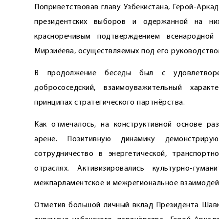
Поприветствовав главу Узбекистана, Герой-Арка
президентских выборов и одержанной на ни
красноречивым подтверждением всенародной
Мирзиёева, осуществляемых под его руководство
В продолжение беседы был с удовлетворен
добрососедский, взаимоуважительный харак
принципах стратегического партнёрства.
Как отмечалось, на конструктивной основе ра
арене. Позитивную динамику демонстрирую
сотрудничество в энергетической, транспортно
отраслях. Активизировались культурно-гума
межпарламентское и межрегиональное взаимодей
Отметив большой личный вклад Президента Шавк