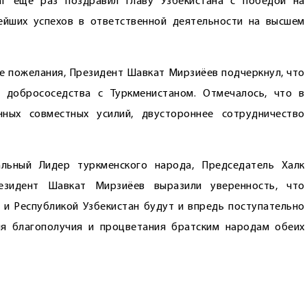
даг ещё раз поздравил главу Узбекистана с победой на
ейших успехов в ответственной деятельности на высшем
е пожелания, Президент Шавкат Мирзиёев подчеркнул, что
 добрососедства с Туркменистаном. Отмечалось, что в
нных совместных усилий, двустороннее сотрудничество
льный Лидер туркменского народа, Председатель Халк
езидент Шавкат Мирзиёев выразили уверенность, что
 Республикой Узбекистан будут и впредь пос­тупательно
ния благополучия и процветания братским народам обеих