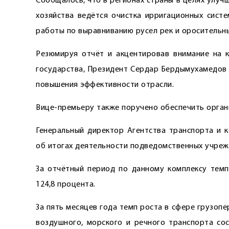
Сообщалось, что в регионах страны в целях улу
хозяйства ведётся очистка ирригационных сист
работы по выравниванию русел рек и оросительны
Резюмируя отчёт и акцентировав внимание на к
государства, Президент Сердар Бердымухамедов
повышения эффективности отрасли.
Вице-премьеру также поручено обеспечить орган
Генеральный директор Агентства транспорта и 
об итогах деятельности подведомственных учреж
За отчётный период по данному комплексу темп
124,8 процента.
За пять месяцев года темп роста в сфере грузо
воздушного, морского и речного транспорта сос