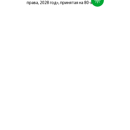
права, 2028 год», принятая на 80-й
сессии Генеральной Ассамблеи
Организации Объединённых Наций