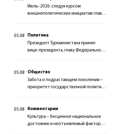
Июль-2026: следуя курсом
внешнеполитических инициатив главы
государства
Политика
05.08
Президент Туркменистана принял
вице-президента, главу Федерального
департамента иностранных дел
Швейцарской Конфедерации
Общество
05.08
Забота о подрастающем поколении –
приоритет государственной политики
Туркменистана
Комментарии
05.08
Культура – бесценное национальное
достояние и неотъемлемый фактор
миротворчества