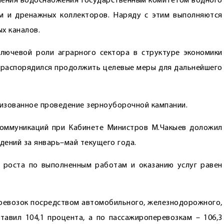
чшения водоснабжения Государственным комитетом водного
ем и дренажных коллекторов. Наряду с этим выполняются
х каналов.
лючевой роли аграрного сектора в структуре экономики
 распорядился продолжить целевые меры для дальнейшего
изованное проведение зерноуборочной кампании.
коммуникаций при Кабинете Министров М.Чакыев доложил
дений за январь–май текущего года.
 роста по выполненным работам и оказанию услуг равен
перевозок посредством автомобильного, железнодорожного,
тавил 104,1 процента, а по пассажироперевозкам – 106,3