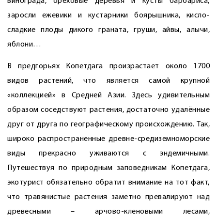
винограда, ореховые деревья и кусты барбариса,
заросли ежевики и кустарники боярышника, кисло-
сладкие плоды дикого граната, груши, айвы, алычи,
яблони…
В предгорьях Копетдага произрастает около 1700
видов растений, что является самой крупной
«коллекцией» в Средней Азии. Здесь удивительным
образом соседствуют растения, достаточно удалённые
друг от друга по географическому происхождению. Так,
широко распространенные древне-средиземноморские
виды прекрасно уживаются с эндемичными.
Путешествуя по природным заповедникам Копетдага,
экотурист обязательно обратит внимание на тот факт,
что травянистые растения заметно превалируют над
древесными – арчово-кленовыми лесами,