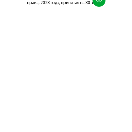
права, 2028 год», принятая на 80-й
сессии Генеральной Ассамблеи
Организации Объединённых Наций