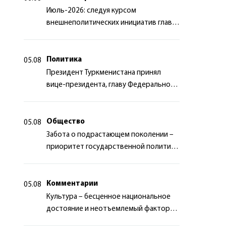
Июль-2026: следуя курсом
внешнеполитических инициатив главы
государства
Политика
05.08
Президент Туркменистана принял
вице-президента, главу Федерального
департамента иностранных дел
Швейцарской Конфедерации
Общество
05.08
Забота о подрастающем поколении –
приоритет государственной политики
Туркменистана
Комментарии
05.08
Культура – бесценное национальное
достояние и неотъемлемый фактор
миротворчества