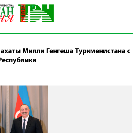
Халк Маслахаты Милли Генгеша Туркменистана с Президентом А
ахаты Милли Генгеша Туркменистана с
Республики