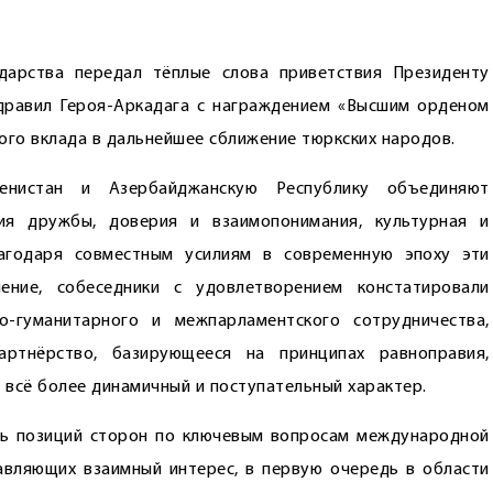
ударства передал тёплые слова приветствия Президенту
равил ­Героя-Аркадага с награждением «Высшим орденом
ого вклада в дальнейшее сближение тюркских народов.
енистан и Азер­байджанскую Республику объединяют
ия дружбы, доверия и взаимопонимания, культурная и
агодаря совместным усилиям в современную эпоху эти
ение, собеседники с удовлетворением констатировали
но-гуманитарного и межпарламентского сотрудничества,
артнёрство, базирующееся на принципах равноправия,
 всё более динамичный и поступательный характер.
ть позиций сторон по ключевым вопросам международной
авляющих взаимный интерес, в первую очередь в области