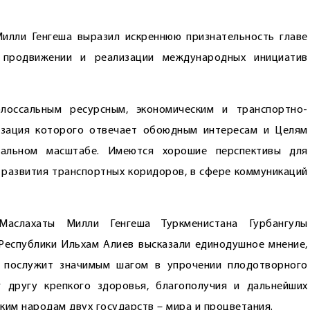
илли Генгеша выразил искреннюю признательность главе
 продвижении и реализации международных инициатив
лоссальным ресурсным, экономическим и транспортно-
лизация которого отвечает обоюдным интересам и Целям
бальном масштабе. Имеются хорошие перспективы для
и развития транспортных коридоров, в сфере коммуникаций
Маслахаты Милли Генгеша Туркменистана Гурбангулы
еспублики Ильхам Алиев высказали единодушное мнение,
е послужит значимым шагом в упрочении плодотворного
 другу крепкого здоровья, благополучия и дальнейших
ским народам двух государств – мира и процветания.