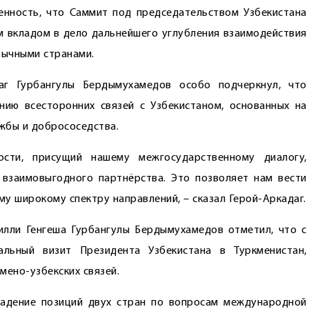
енность, что Саммит под председательством Узбекистана
ым вкладом в дело дальнейшего углубления взаимодействия
зычными странами.
аг Гурбангулы Бердымухамедов особо подчеркнул, что
нию всесторонних связей с Узбекистаном, основанных на
жбы и добрососедства.
сти, присущий нашему межгосударственному диалогу,
взаимовыгодного партнёрства. Это позволяет нам вести
у широкому спектру направлений, – сказал Герой-Аркадаг.
лли Генгеша Гурбангулы Бердымухамедов отметил, что с
льный визит Президента Узбекистана в Туркменистан,
мено-узбекских связей.
падение позиций двух стран по вопросам международной