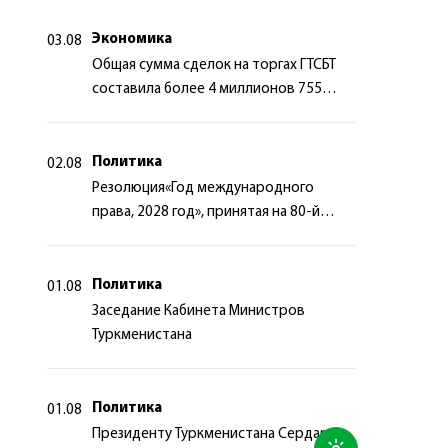
сотрудничества
Экономика
03.08
Общая сумма сделок на торгах ГТСБТ
составила более 4 миллионов 755
тысяч долларов США
Политика
02.08
Резолюция«Год международного
права, 2028 год», принятая на 80-й
сессии Генеральной Ассамблеи
Организации Объединённых Наций
Политика
01.08
Заседание Кабинета Министров
Туркменистана
Политика
01.08
Президенту Туркменистана Сердару