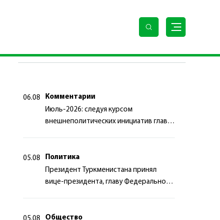
ПОСЛЕДНИЕ НОВОСТИ
Комментарии
06.08
Июль-2026: следуя курсом
внешнеполитических инициатив главы
государства
Политика
05.08
Президент Туркменистана принял
вице-президента, главу Федерального
департамента иностранных дел
Швейцарской Конфедерации
Общество
05.08