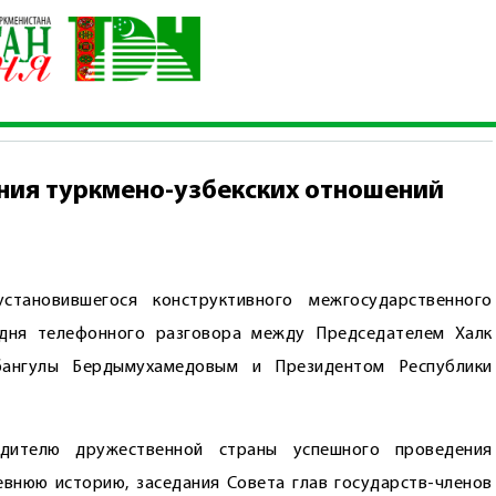
ва упрочения туркмено-узбекских отношений
ния туркмено-узбекских отношений
становившегося конструктивного межгосударственного
одня телефонного разговора между Председателем Халк
бангулы Бердымухамедовым и Президентом Республики
одителю дружественной страны успешного проведения
внюю историю, заседания Совета глав государств-членов