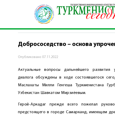
Главная
\
Политика
\
Добрососедство – осно
ПОЛИТИКА
Добрососедство – основа упроче
Опубликовано
07.11.2022
Актуальные вопросы дальнейшего развития у
диалога обсуждены в ходе состоявшегося сег
Маслахаты Милли Генгеша Туркменистана Гур
Узбекистан Шавкатом Мирзиёевым.
Герой-Аркадаг прежде всего пожелал руков
предстоящего в городе Самарканд, имеющем дре