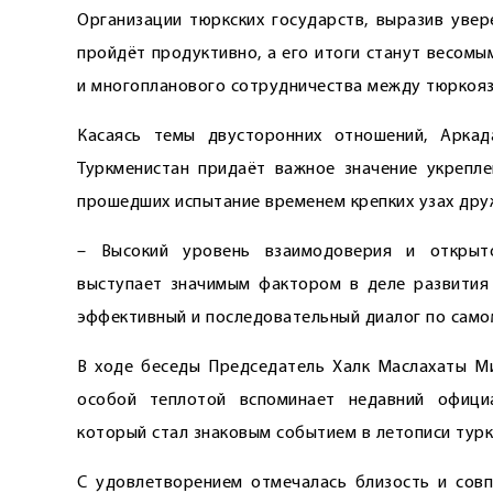
Организации тюркских государств, выразив увер
пройдёт продуктивно, а его итоги станут весом
и многопланового сотрудничества между тюркоя
Касаясь темы двусторонних отношений, Аркад
Туркменистан придаёт важное значение укрепле
прошедших испытание временем крепких узах дру
– Высокий уровень взаимодоверия и открыто
выступает значимым фактором в деле развития 
эффективный и последовательный диалог по самом
В ходе беседы Председатель Халк Маслахаты Ми
особой теплотой вспоминает недавний официа
который стал знаковым событием в летописи турк
С удовлетворением отмечалась близость и сов