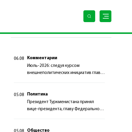
ПОСЛЕДНИЕ НОВОСТИ
Комментарии
06.08
Июль-2026: следуя курсом
внешнеполитических инициатив главы
государства
Политика
05.08
Президент Туркменистана принял
вице-президента, главу Федерального
департамента иностранных дел
Швейцарской Конфедерации
Общество
05.08