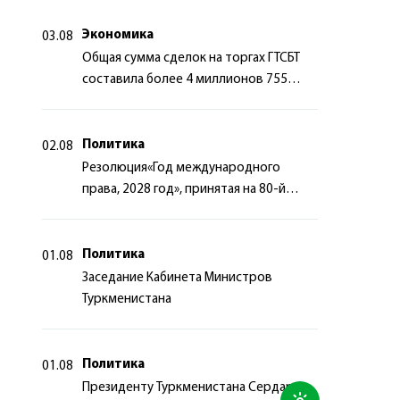
сотрудничества
Экономика
03.08
Общая сумма сделок на торгах ГТСБТ
составила более 4 миллионов 755
тысяч долларов США
Политика
02.08
Резолюция«Год международного
права, 2028 год», принятая на 80-й
сессии Генеральной Ассамблеи
Организации Объединённых Наций
Политика
01.08
Заседание Кабинета Министров
Туркменистана
Политика
01.08
Президенту Туркменистана Сердару