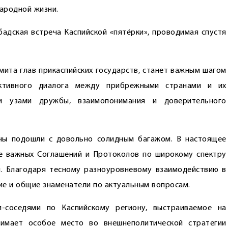
ародной жизни.
адская встреча Каспийской «пятёрки», проводимая спустя
мита глав прикаспийских государств, станет важным шагом
уктивного диалога между прибрежными странами и их
ми узами дружбы, взаимопонимания и доверительного
ны подошли с довольно солидным багажом. В настоящее
е важных Соглашений и Протоколов по широкому спектру
и. Благодаря тесному разноуровневому взаимодействию в
ие и общие знаменатели по актуальным вопросам.
и-соседями по Каспийскому региону, выстраиваемое на
нимает особое место во внешнеполитической стратегии