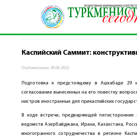
Главная
\
Политика
\
Каспийский Саммит: кон
ПОЛИТИКА
Каспийский Саммит: конструктив
Опубликовано
28.06.2022
Подготовка к предстоящему в Ашхабаде 29 
согласование вынесенных на его повестку вопро
нистров иностранных дел прикаспийских государс
В ходе встречи, предваряющей пятисторонние 
ведомств Азербай­джана, Ирана, Казахстана, Рос
многогранного сотрудничества в регионе Каспи