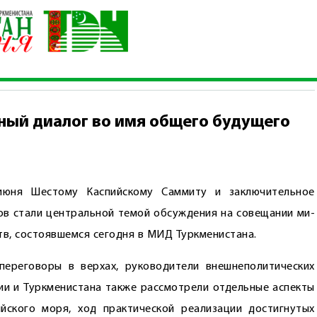
структивный диалог во имя общего будущего
ный диалог во имя общего будущего
июня Шестому Каспийскому Саммиту и заключительное
сов стали центральной темой обсуждения на совещании ми­
тв, состоявшемся сегодня в МИД Туркменистана.
переговоры в верхах, руководители внешнеполитических
сии и Туркменистана также рассмотрели отдельные аспекты
йского моря, ход практической реализации достигнутых