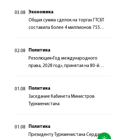
сотрудничества
Экономика
03.08
Общая сумма сделок на торгах ГТСБТ
составила более 4 миллионов 755
тысяч долларов США
Политика
02.08
Резолюция«Год международного
права, 2028 год», принятая на 80-й
сессии Генеральной Ассамблеи
Организации Объединённых Наций
Политика
01.08
Заседание Кабинета Министров
Туркменистана
Политика
01.08
Президенту Туркменистана Сердару