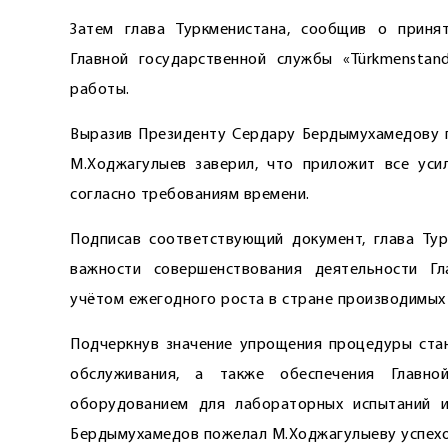
Затем глава Туркменистана, сообщив о приня
Главной государственной службы «Türkmenstand
работы.
Выразив Президенту Сердару Бердымухамедову г
М.Ходжагулыев заверил, что приложит все уси
согласно требованиям времени.
Подписав соответствующий документ, глава Ту
важности совершенствования деятельности Гла
учётом ежегодного роста в стране производимых
Подчеркнув значение упрощения процеду­ры ста
обслуживания, а также обеспечения Главн
оборудованием для лабораторных испытаний и
Бердымухамедов пожелал М.Ходжагулыеву успехо