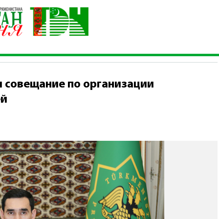
на провёл совещание по организации деятельности различных о
л совещание по организации
ей