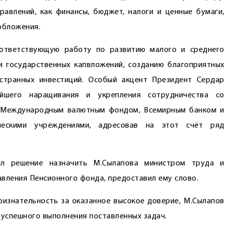
авлений, как финансы, бюджет, налоги и ценные бумаги,
обложения.
оответствующую работу по развитию малого и среднего
 государственных капвложений, созданию благоприятных
остранных инвестиций. Особый акцент Президент Сердар
йшего наращивания и укрепления сотрудничества со
, Международным валютным фондом, Всемирным банком и
ческими учреждениями, адресовав на этот счёт ряд
нял решение назначить М.Сылапова министром труда и
вления Пенсионного фонда, предоставил ему слово.
изнательность за оказанное высокое доверие, М.Сылапов
я успешного выполнения поставленных задач.