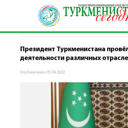
Главная
\
Политика
\
Президент Туркмениста
ПОЛИТИКА
Президент Туркменистана провё
деятельности различных отрасл
Опубликовано
05.04.2022