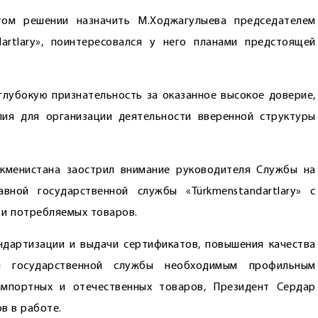
том решении назначить М.Ходжагулыева председателем
artlary», поинтересовался у него планами предстоящей
лубокую признательность за оказанное высокое доверие,
лия для организации деятельности вверенной структуры
ркменистана заострил внимание руководителя Службы на
вной государственной службы «Türkmenstandartlary» с
 и потребляемых товаров.
ндартизации и выдачи сертификатов, повышения качества
ой государственной службы необходимым профильным
мпортных и отечественных товаров, Президент Сердар
в в работе.