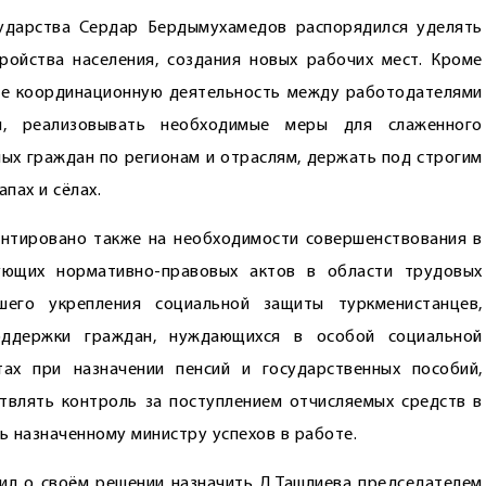
сударства Сердар Бердымухамедов распорядился уделять
ойства населения, создания новых рабочих мест. Кроме
не координационную деятельность между работодателями
и, реализовывать необходимые меры для слаженного
ых граждан по регионам и отраслям, держать под строгим
пах и сёлах.
нтировано также на необходимости совершенствования в
ующих нормативно-правовых актов в области трудовых
шего укрепления социальной защиты туркменистанцев,
поддержки граждан, нуждающихся в особой социальной
ах при назначении пенсий и государственных пособий,
твлять контроль за поступлением отчисляемых средств в
ь назначенному министру успехов в работе.
л о своём решении назначить Д.Ташлиева председателем